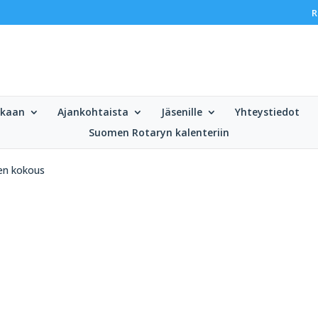
R
ukaan
Ajankohtaista
Jäsenille
Yhteystiedot
Suomen Rotaryn kalenteriin
sen kokous