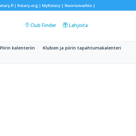
otary.fi
Rotary.org
MyRotary |
Nuorisovaihto
|
|
|
Club Finder
Lahjoita
Piirin kalenteriin
Klubien ja piirin tapahtumakalenteri