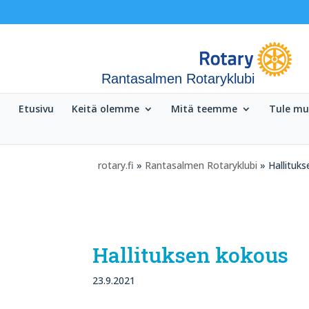
Rantasalmen Rotaryklubi
Etusivu
Keitä olemme
Mitä teemme
Tule m
rotary.fi
»
Rantasalmen Rotaryklubi
» Hallituk
Hallituksen kokous
23.9.2021