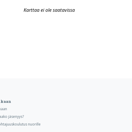
Karttaa ei ole saatavissa
ukaan
kaan
aako jäsenyys?
ohtajuuskoulutus nuorille