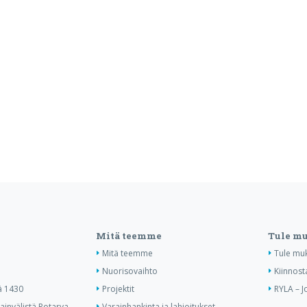
Mitä teemme
Tule m
Mitä teemme
Tule mu
Nuorisovaihto
Kiinnost
ä 1430
Projektit
RYLA – J
invälistä Rotarya
Varainhankinta ja lahjoitukset