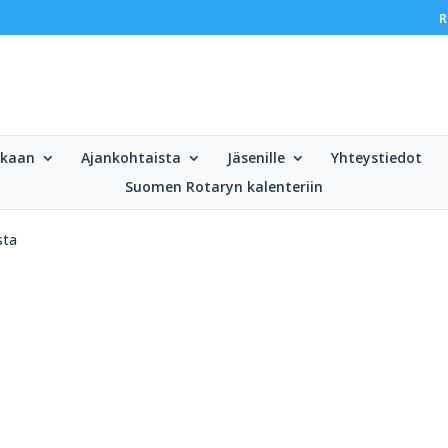
R
ukaan
Ajankohtaista
Jäsenille
Yhteystiedot
Suomen Rotaryn kalenteriin
sta