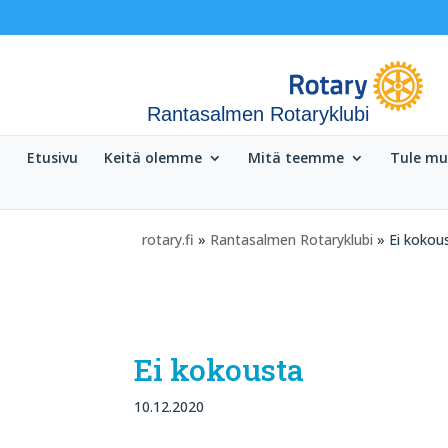
Rantasalmen Rotaryklubi
Etusivu
Keitä olemme
Mitä teemme
Tule m
rotary.fi
»
Rantasalmen Rotaryklubi
» Ei kokou
Ei kokousta
10.12.2020