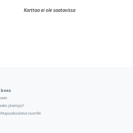
Karttaa ei ole saatavissa
ukaan
kaan
aako jäsenyys?
ohtajuuskoulutus nuorille