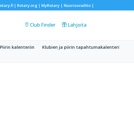
otary.fi
Rotary.org
MyRotary |
Nuorisovaihto
|
|
|
Club Finder
Lahjoita
Piirin kalenteriin
Klubien ja piirin tapahtumakalenteri