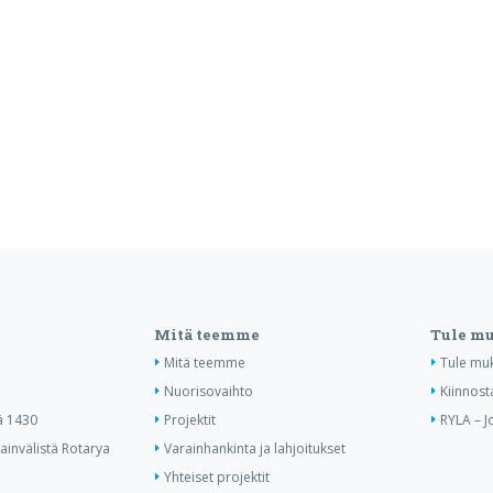
Mitä teemme
Tule m
Mitä teemme
Tule mu
Nuorisovaihto
Kiinnost
ä 1430
Projektit
RYLA – J
invälistä Rotarya
Varainhankinta ja lahjoitukset
Yhteiset projektit