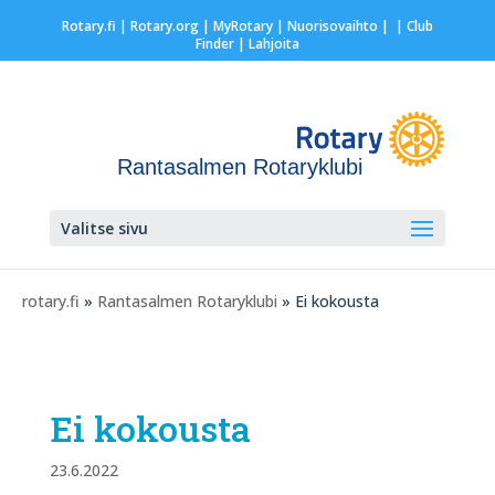
Rotary.fi
|
Rotary.org
|
MyRotary |
Nuorisovaihto
|
| Club
Finder
| Lahjoita
Rantasalmen Rotaryklubi
Valitse sivu
rotary.fi
»
Rantasalmen Rotaryklubi
» Ei kokousta
Ei kokousta
23.6.2022