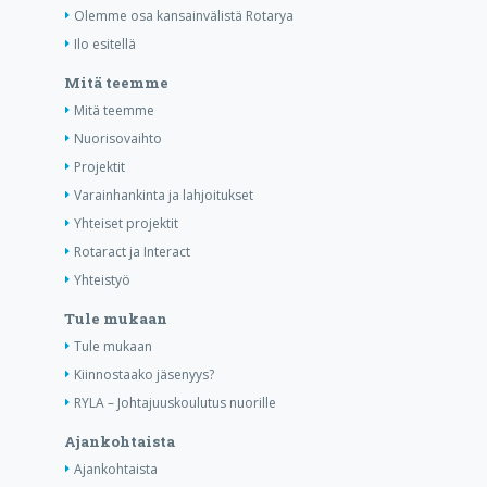
Olemme osa kansainvälistä Rotarya
Ilo esitellä
Mitä teemme
Mitä teemme
Nuorisovaihto
Projektit
Varainhankinta ja lahjoitukset
Yhteiset projektit
Rotaract ja Interact
Yhteistyö
Tule mukaan
Tule mukaan
Kiinnostaako jäsenyys?
RYLA – Johtajuuskoulutus nuorille
Ajankohtaista
Ajankohtaista