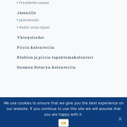
Presidentin uutiset
Jäsenille
Jäsensivusto
Klubin omat ohjeet
Yhteystiedot
Piirin kalenteriin
Klubien ja piirin tapahtumakalenteri
Suomen Rotaryn kalenteriin
We use cookies to ensure that we give you the best experience on
Copyright © Suomen Rotarypalvelu ry 2026 |
our website. If you continue to use this site we will assume that
Jäsentietojärjestelmän tietosuojaseloste
|
Henkilötietojen
you are happy with it.
käsittely Rotarytoiminnassa
OK