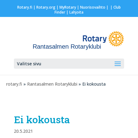
Rotary.fi
|
Rotary.org
|
MyRotary |
Nuorisovaihto
|
| Club
Finder
| Lahjoita
Rantasalmen Rotaryklubi
Valitse sivu
rotary.fi
»
Rantasalmen Rotaryklubi
» Ei kokousta
Ei kokousta
20.5.2021