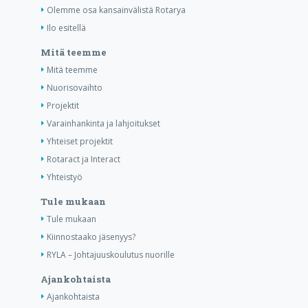
Olemme osa kansainvälistä Rotarya
Ilo esitellä
Mitä teemme
Mitä teemme
Nuorisovaihto
Projektit
Varainhankinta ja lahjoitukset
Yhteiset projektit
Rotaract ja Interact
Yhteistyö
Tule mukaan
Tule mukaan
Kiinnostaako jäsenyys?
RYLA – Johtajuuskoulutus nuorille
Ajankohtaista
Ajankohtaista