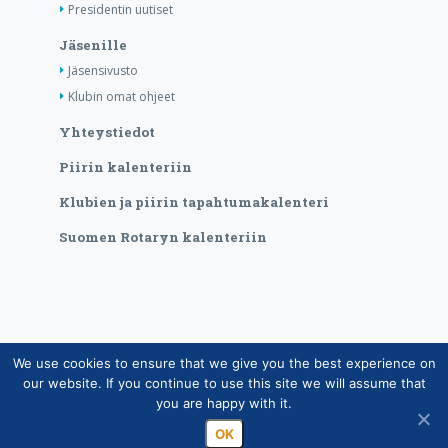
Presidentin uutiset
Jäsenille
Jäsensivusto
Klubin omat ohjeet
Yhteystiedot
Piirin kalenteriin
Klubien ja piirin tapahtumakalenteri
Suomen Rotaryn kalenteriin
We use cookies to ensure that we give you the best experience on
Copyright © Suomen Rotarypalvelu ry 2026 |
our website. If you continue to use this site we will assume that
Jäsentietojärjestelmän tietosuojaseloste
|
Henkilötietojen
you are happy with it.
käsittely Rotarytoiminnassa
OK