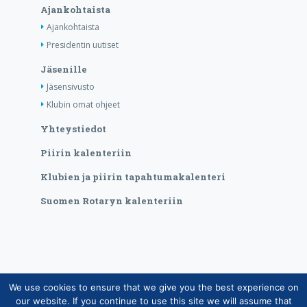
Ajankohtaista
Ajankohtaista
Presidentin uutiset
Jäsenille
Jäsensivusto
Klubin omat ohjeet
Yhteystiedot
Piirin kalenteriin
Klubien ja piirin tapahtumakalenteri
Suomen Rotaryn kalenteriin
We use cookies to ensure that we give you the best experience on
Copyright © Suomen Rotarypalvelu ry 2026 |
our website. If you continue to use this site we will assume that
Jäsentietojärjestelmän tietosuojaseloste
|
Henkilötietojen