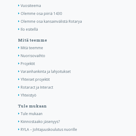
Vuositeema
Olemme osa piiriä 1430
Olemme osa kansainvälistä Rotarya
Ilo esitellä
Mitä teemme
Mitä teemme
Nuorisovaihto
Projektit
Varainhankinta ja lahjoitukset
Yhteiset projektit
Rotaract ja Interact
Yhteistyö
Tule mukaan
Tule mukaan
Kiinnostaako jäsenyys?
RYLA – Johtajuuskoulutus nuorille