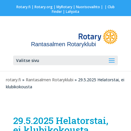
Rotary.fi
|
Rotary.org
|
MyRotary |
Nuorisovaihto
|
| Club
Finder
| Lahjoita
Rantasalmen Rotaryklubi
Valitse sivu
rotary.fi
»
Rantasalmen Rotaryklubi
» 29.5.2025 Helatorstai, ei
klubikokousta
29.5.2025 Helatorstai,
ei klubikokousta