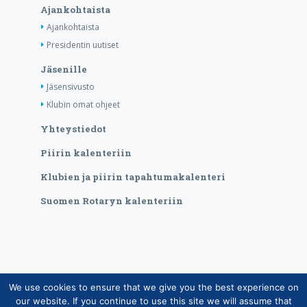
Ajankohtaista
Ajankohtaista
Presidentin uutiset
Jäsenille
Jäsensivusto
Klubin omat ohjeet
Yhteystiedot
Piirin kalenteriin
Klubien ja piirin tapahtumakalenteri
Suomen Rotaryn kalenteriin
We use cookies to ensure that we give you the best experience on
Copyright © Suomen Rotarypalvelu ry 2026 |
our website. If you continue to use this site we will assume that
Jäsentietojärjestelmän tietosuojaseloste
|
Henkilötietojen