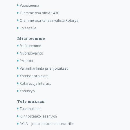
Vuositeema
Olemme osa piiriä 1430
Olemme osa kansainvälistä Rotarya
Ilo esitellä
Mitä teemme
Mitä teemme
Nuorisovaihto
Projektit
Varainhankinta ja lahjoitukset
Yhteiset projektit
Rotaract ja Interact
Yhteistyö
Tule mukaan
Tule mukaan
Kiinnostaako jäsenyys?
RYLA – Johtajuuskoulutus nuorille