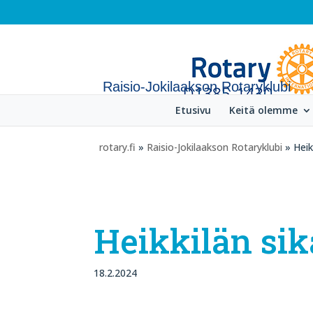
Raisio-Jokilaakson Rotaryklubi
Etusivu
Keitä olemme
rotary.fi
»
Raisio-Jokilaakson Rotaryklubi
» Heikk
Heikkilän sik
18.2.2024