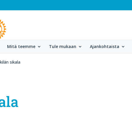
Mitä teemme
Tule mukaan
Ajankohtaista
ilän sikala
ala