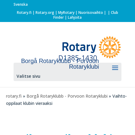
Svenska
Rotary.fi
|
Rotary.org
|
MyRotary |
Nuorisovaihto
|
| Club
Finder
| Lahjoita
Borgå Rotaryklubb - Porvoon
Rotaryklubi
Valitse sivu
rotary.fi
»
Borgå Rotaryklubb - Porvoon Rotaryklubi
» Vaihto-
oppilaat klubin vieraaksi