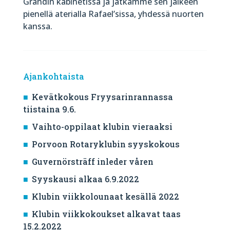
Grandin kabinetissa ja jatkamme sen jälkeen
pienellä aterialla Rafael’sissa, yhdessä nuorten
kanssa.
Ajankohtaista
Kevätkokous Fryysarinrannassa
tiistaina 9.6.
Vaihto-oppilaat klubin vieraaksi
Porvoon Rotaryklubin syyskokous
Guvernörsträff inleder våren
Syyskausi alkaa 6.9.2022
Klubin viikkolounaat kesällä 2022
Klubin viikkokoukset alkavat taas
15.2.2022