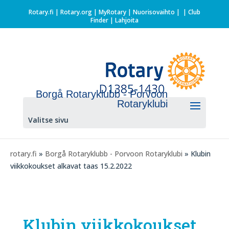
Rotary.fi
|
Rotary.org
|
MyRotary |
Nuorisovaihto
|
| Club
Finder
| Lahjoita
Borgå Rotaryklubb - Porvoon
Rotaryklubi
Valitse sivu
rotary.fi
»
Borgå Rotaryklubb - Porvoon Rotaryklubi
» Klubin
viikkokoukset alkavat taas 15.2.2022
Klubin viikkokoukset