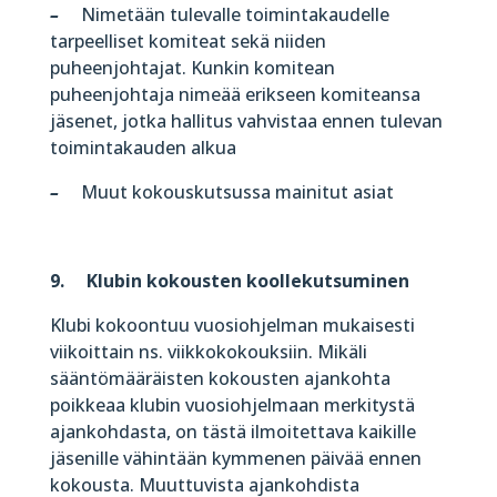
–
Nimetään tulevalle toimintakaudelle
tarpeelliset komiteat sekä niiden
puheenjohtajat. Kunkin komitean
puheenjohtaja nimeää erikseen komiteansa
jäsenet, jotka hallitus vahvistaa ennen tulevan
toimintakauden alkua
–
Muut kokouskutsussa mainitut asiat
9. Klubin kokousten koollekutsuminen
Klubi kokoontuu vuosiohjelman mukaisesti
viikoittain ns. viikkokokouksiin. Mikäli
sääntömääräisten kokousten ajankohta
poikkeaa klubin vuosiohjelmaan merkitystä
ajankohdasta, on tästä ilmoitettava kaikille
jäsenille vähintään kymmenen päivää ennen
kokousta. Muuttuvista ajankohdista