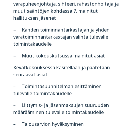
varapuheenjohtaja, sihteeri, rahastonhoitaja ja
muut sääntöjen kohdassa 7. mainitut
hallituksen jäsenet
– Kahden toiminnantarkastajan ja yhden
varatoiminnantarkastajan valinta tulevalle
toimintakaudelle
– Muut kokouskutsussa mainitut asiat
Kevätkokouksessa käsitellään ja päätetään
seuraavat asiat:
–
Toimintasuunnitelman esittäminen
tulevalle toimintakaudelle
–
Liittymis- ja jäsenmaksujen suuruuden
määrääminen tulevalle toimintakaudelle
–
Talousarvion hyväksyminen