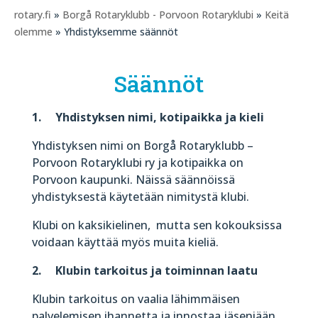
rotary.fi
»
Borgå Rotaryklubb - Porvoon Rotaryklubi
»
Keitä
olemme
» Yhdistyksemme säännöt
Säännöt
1. Yhdistyksen nimi, kotipaikka ja kieli
Yhdistyksen nimi on Borgå Rotaryklubb –
Porvoon Rotaryklubi ry ja kotipaikka on
Porvoon kaupunki. Näissä säännöissä
yhdistyksestä käytetään nimitystä klubi.
Klubi on kaksikielinen, mutta sen kokouksissa
voidaan käyttää myös muita kieliä.
2. Klubin tarkoitus ja toiminnan laatu
Klubin tarkoitus on vaalia lähimmäisen
palvelemisen ihannetta ja innostaa jäseniään