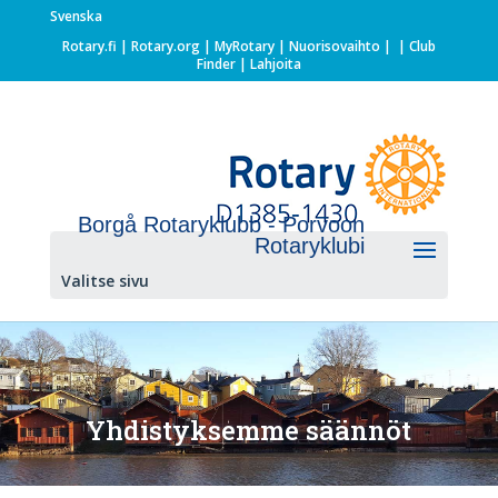
Svenska
Rotary.fi
|
Rotary.org
|
MyRotary |
Nuorisovaihto
|
| Club
Finder
| Lahjoita
Borgå Rotaryklubb - Porvoon
Rotaryklubi
Valitse sivu
Yhdistyksemme säännöt