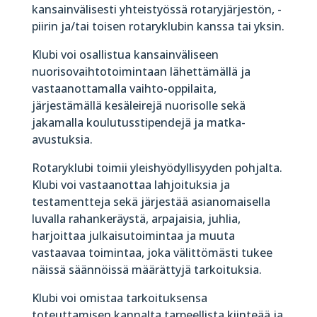
kansainvälisesti yhteistyössä rotaryjärjestön, -
piirin ja/tai toisen rotaryklubin kanssa tai yksin.
Klubi voi osallistua kansainväliseen
nuorisovaihtotoimintaan lähettämällä ja
vastaanottamalla vaihto-oppilaita,
järjestämällä kesäleirejä nuorisolle sekä
jakamalla koulutusstipendejä ja matka-
avustuksia.
Rotaryklubi toimii yleishyödyllisyyden pohjalta.
Klubi voi vastaanottaa lahjoituksia ja
testamentteja sekä järjestää asianomaisella
luvalla rahankeräystä, arpajaisia, juhlia,
harjoittaa julkaisutoimintaa ja muuta
vastaavaa toimintaa, joka välittömästi tukee
näissä säännöissä määrättyjä tarkoituksia.
Klubi voi omistaa tarkoituksensa
toteuttamisen kannalta tarpeellista kiinteää ja