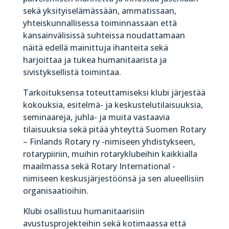
sekä yksityiselämässään, ammatissaan,
yhteiskunnallisessa toiminnassaan että
kansainvälisissä suhteissa noudattamaan
näitä edellä mainittuja ihanteita sekä
harjoittaa ja tukea humanitaarista ja
sivistyksellistä toimintaa.
Tarkoituksensa toteuttamiseksi klubi järjestää
kokouksia, esitelmä- ja keskustelutilaisuuksia,
seminaareja, juhla- ja muita vastaavia
tilaisuuksia sekä pitää yhteyttä Suomen Rotary
– Finlands Rotary ry -nimiseen yhdistykseen,
rotarypiiriin, muihin rotaryklubeihin kaikkialla
maailmassa sekä Rotary International -
nimiseen keskusjärjestöönsä ja sen alueellisiin
organisaatioihin.
Klubi osallistuu humanitaarisiin
avustusprojekteihin sekä kotimaassa että