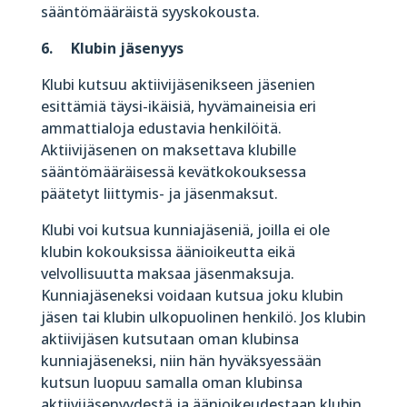
sääntömääräistä syyskokousta.
6. Klubin jäsenyys
Klubi kutsuu aktiivijäsenikseen jäsenien
esittämiä täysi-ikäisiä, hyvämaineisia eri
ammattialoja edustavia henkilöitä.
Aktiivijäsenen on maksettava klubille
sääntömääräisessä kevätkokouksessa
päätetyt liittymis- ja jäsenmaksut.
Klubi voi kutsua kunniajäseniä, joilla ei ole
klubin kokouksissa äänioikeutta eikä
velvollisuutta maksaa jäsenmaksuja.
Kunniajäseneksi voidaan kutsua joku klubin
jäsen tai klubin ulkopuolinen henkilö. Jos klubin
aktiivijäsen kutsutaan oman klubinsa
kunniajäseneksi, niin hän hyväksyessään
kutsun luopuu samalla oman klubinsa
aktiivijäsenyydestä ja äänioikeudestaan klubin