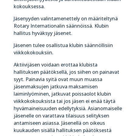
kokouksessa.
Jäsenyyden valintamenettely on määriteltynä
Rotary Internationalin säännöissä. Klubin
hallitus hyväksyy jäsenet.
Jäsenen tulee osallistua klubin säännöllisiin
viikkokokouksiin.
Aktiivijäsen voidaan erottaa klubista
hallituksen päätöksellä, jos siihen on painavat
syyt. Painavia syitä ovat muun muassa
jäsenmaksujen jatkuva maksamisen
laiminlyöminen, jatkuvat poissaolot klubin
viikkokokouksista tai jos jäsen ei enää täytä
hyvämaineisuuden edellytyksiä. Asianomaiselle
jäsenelle on varattava tilaisuus selityksen
antamiseen asiassa. Jäsenellä on oikeus
kuukauden sisällä hallituksen päätöksestä