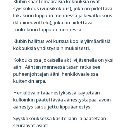
Klubin sääntömääräisiä kokouksia ovat
syyskokous
(vuosikokous), joka on pidettävä
lokakuun loppuun mennessä ja kevätkokous
(klubineuvottelu), joka on pidettävä
toukokuun loppuun mennessä.
Klubin hallitus voi kutsua koolle ylimääräisiä
kokouksia yhdistyslain mukaisesti.
Kokouksissa jokaisella aktiivijäsenellä on yksi
ääni. Äänten mennessä tasan ratkaisee
puheenjohtajan ääni, henkilövaaleissa
kuitenkin arpa.
Henkilövalintaäänestyksissä käytetään
kulloinkin päätettävää äänestystapaa, avoin
äänestys tai suljettu lippuäänestys.
Syyskokouksessa
käsitellään ja päätetään
seuraavat asiat: