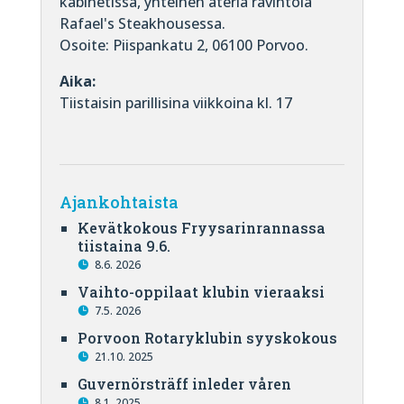
kabinetissa, yhteinen ateria ravintola
Rafael's Steakhousessa.
Osoite: Piispankatu 2, 06100 Porvoo.
Aika:
Tiistaisin parillisina viikkoina kl. 17
Ajankohtaista
Kevätkokous Fryysarinrannassa
tiistaina 9.6.
8.6. 2026
Vaihto-oppilaat klubin vieraaksi
7.5. 2026
Porvoon Rotaryklubin syyskokous
21.10. 2025
Guvernörsträff inleder våren
8.1. 2025