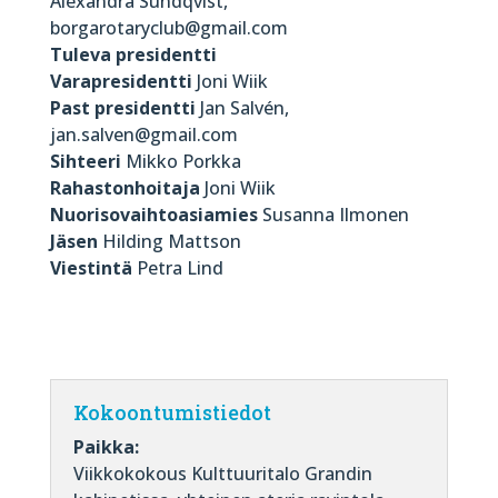
Alexandra Sundqvist,
borgarotaryclub@gmail.com
Tuleva presidentti
Varapresidentti
Joni Wiik
Past presidentti
Jan Salvén,
jan.salven@gmail.com
Sihteeri
Mikko Porkka
Rahastonhoitaja
Joni Wiik
Nuorisovaihtoasiamies
Susanna Ilmonen
Jäsen
Hilding Mattson
Viestintä
Petra Lind
Kokoontumistiedot
Paikka:
Viikkokokous Kulttuuritalo Grandin