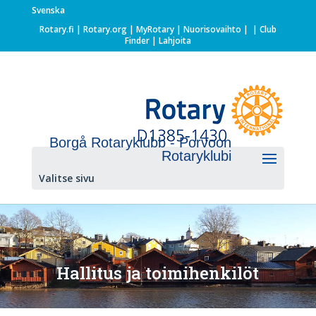
Svenska
Rotary.fi
|
Rotary.org
|
MyRotary |
Nuorisovaihto
|
| Club
Finder
| Lahjoita
Borgå Rotaryklubb - Porvoon
Rotaryklubi
Valitse sivu
Hallitus ja toimihenkilöt