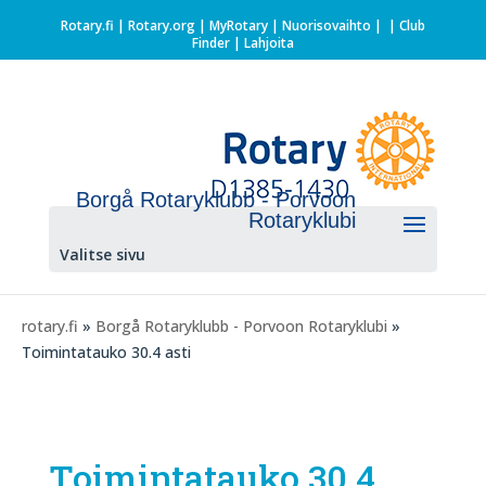
Rotary.fi
|
Rotary.org
|
MyRotary |
Nuorisovaihto
|
| Club
Finder
| Lahjoita
Borgå Rotaryklubb - Porvoon
Rotaryklubi
Valitse sivu
rotary.fi
»
Borgå Rotaryklubb - Porvoon Rotaryklubi
»
Toimintatauko 30.4 asti
Toimintatauko 30.4