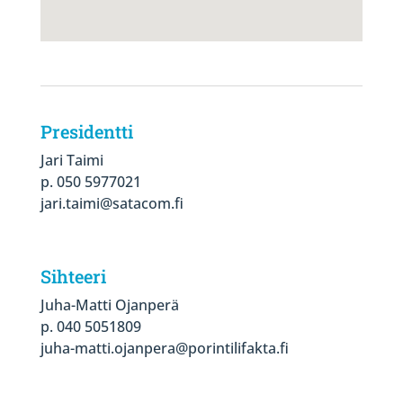
Presidentti
Jari Taimi
p. 050 5977021
jari.taimi@satacom.fi
Sihteeri
Juha-Matti Ojanperä
p. 040 5051809
juha-matti.ojanpera@porintilifakta.fi