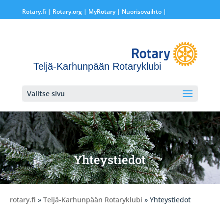
Rotary.fi
|
Rotary.org
|
MyRotary |
Nuorisovaihto
|
Teljä-Karhunpään Rotaryklubi
Valitse sivu
Yhteystiedot
rotary.fi
»
Teljä-Karhunpään Rotaryklubi
» Yhteystiedot