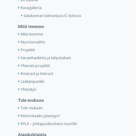
Kuvagalleria
Satakunnan tulevaisuus IC kokous
Mitä teemme
Mitä teemme
Nuorisovaihto
Projektit
Varainhankinta ja lahjoitukset
Yhteiset projektit
Rotaract ja Interact
Lääkäripankki
Yhteistyö
Tule mukaan
Tule mukaan
Kiinnostaako jäsenyys?
RYLA – Johtajuuskoulutus nuorille
Ajankohtaista