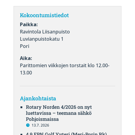
Kokoontumistiedot
Paikka:
Ravintola Liisanpuisto
Luvianpuistokatu 1
Pori
Aika:
Parittomien viikkojen torstait klo 12.00-
13.00
Ajankohtaista
Rotary Norden 4/2026 on nyt
luettavissa – teemana sähkö
Pohjoismaissa
13.7. 2026
4.9 EPN Golf Yyteri (Meri-Porin Rk)