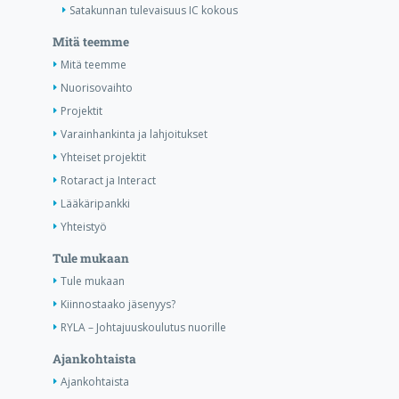
Satakunnan tulevaisuus IC kokous
Mitä teemme
Mitä teemme
Nuorisovaihto
Projektit
Varainhankinta ja lahjoitukset
Yhteiset projektit
Rotaract ja Interact
Lääkäripankki
Yhteistyö
Tule mukaan
Tule mukaan
Kiinnostaako jäsenyys?
RYLA – Johtajuuskoulutus nuorille
Ajankohtaista
Ajankohtaista