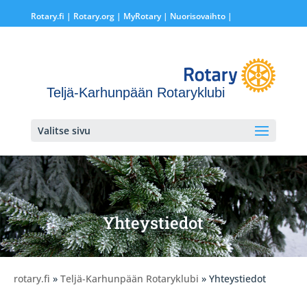
Rotary.fi
|
Rotary.org
|
MyRotary |
Nuorisovaihto
|
Teljä-Karhunpään Rotaryklubi
Valitse sivu
Yhteystiedot
rotary.fi
»
Teljä-Karhunpään Rotaryklubi
» Yhteystiedot