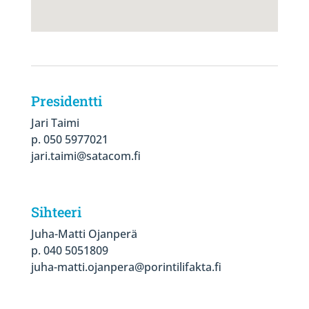
Presidentti
Jari Taimi
p. 050 5977021
jari.taimi@satacom.fi
Sihteeri
Juha-Matti Ojanperä
p. 040 5051809
juha-matti.ojanpera@porintilifakta.fi