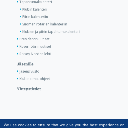
Tapahtumakalenteri
Klubin kalenteri
Piirin kalenteriin
Suomen rotarien kalenteriin
Klubien ja piirin tapahtumakalenteri
Presidentin uutiset
Kuvernöörin uutiset
Rotary Norden lehti
Jäsenille
Jäsensivusto
Klubin omat ohjeet
Yhteystiedot
We use cookies to ensure that we give you the best experience on
Copyright © Suomen Rotarypalvelu ry 2026 |