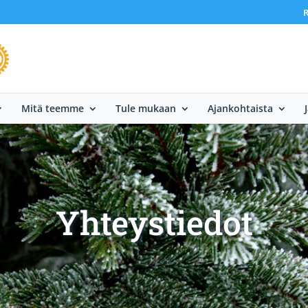
R
Mitä teemme
Tule mukaan
Ajankohtaista
Yhteystiedot