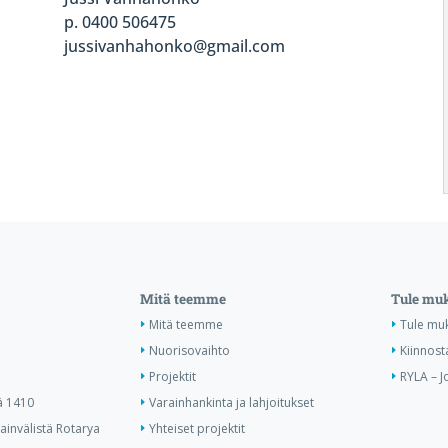
p. 0400 506475
jussivanhahonko@gmail.com
Mitä teemme
Tule mu
Mitä teemme
Tule mu
Nuorisovaihto
Kiinnost
Projektit
RYLA – J
ä 1410
Varainhankinta ja lahjoitukset
invälistä Rotarya
Yhteiset projektit