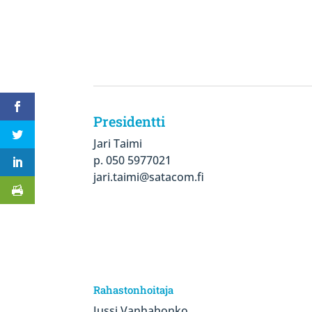
Presidentti
Jari Taimi
p. 050 5977021
jari.taimi@satacom.fi
Rahastonhoitaja
Jussi Vanhahonko