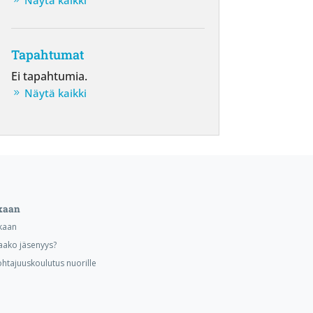
Näytä kaikki
Tapahtumat
Ei tapahtumia.
Näytä kaikki
kaan
kaan
aako jäsenyys?
ohtajuuskoulutus nuorille