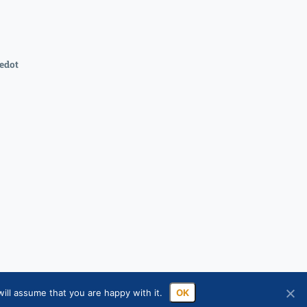
edot
ill assume that you are happy with it.
OK
ssa