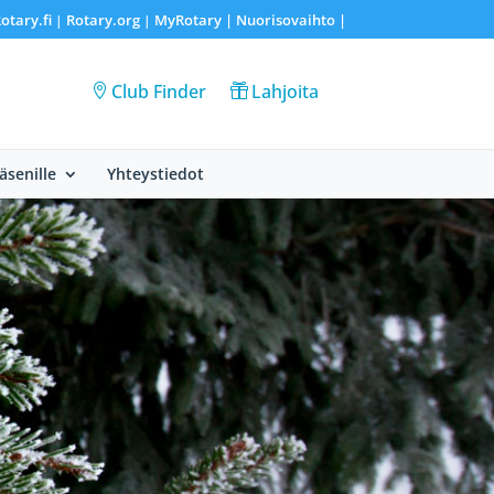
otary.fi
Rotary.org
MyRotary |
Nuorisovaihto
|
|
|
Club Finder
Lahjoita
Jäsenille
Yhteystiedot