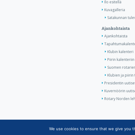
Ilo esitellä
Kuvagalleria
Satakunnan tule
Ajankohtaista
Ajankohtaista
Tapahtumakalente
Klubin kalenteri
Piirin kalenteriin
Suomen rotarien
Klubien ja piiri
Presidentin uutise
Kuvernöörin uutis
Rotary Norden leh
We use cookies to ensure that we give you the
Copyright © Suomen Rotarypalvelu ry 2026 |
Jäsent