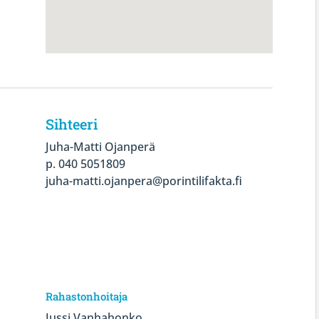
Sihteeri
Juha-Matti Ojanperä
p. 040 5051809
juha-matti.ojanpera@porintilifakta.fi
Rahastonhoitaja
Jussi Vanhahonko