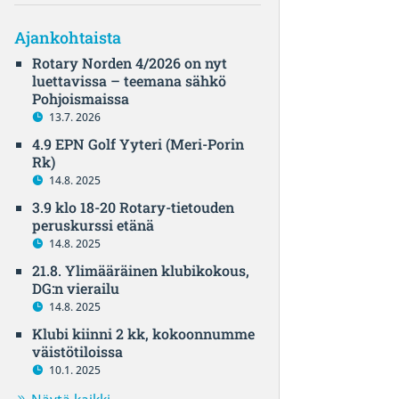
Ajankohtaista
Rotary Norden 4/2026 on nyt
luettavissa – teemana sähkö
Pohjoismaissa
13.7. 2026
4.9 EPN Golf Yyteri (Meri-Porin
Rk)
14.8. 2025
3.9 klo 18-20 Rotary-tietouden
peruskurssi etänä
14.8. 2025
21.8. Ylimääräinen klubikokous,
DG:n vierailu
14.8. 2025
Klubi kiinni 2 kk, kokoonnumme
väistötiloissa
10.1. 2025