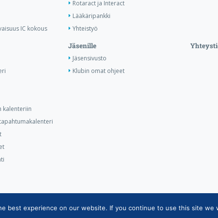
Rotaract ja Interact
Lääkäripankki
vaisuus IC kokous
Yhteistyö
Jäsenille
Yhteysti
Jäsensivusto
ri
Klubin omat ohjeet
 kalenteriin
n tapahtumakalenteri
t
et
ti
 best experience on our website. If you continue to use this site we w
ietojärjestelmän tietosuojaseloste
|
Henkilötietojen käsittely Rotarytoiminna