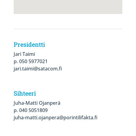
Presidentti
Jari Taimi
p. 050 5977021
jari.taimi@satacom.fi
Sihteeri
Juha-Matti Ojanperä
p. 040 5051809
juha-matti.ojanpera@porintilifakta.fi