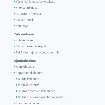
Varainhankinta ja lahjoitukset
Yhteiset projektit
Rotaract ja Interact
Lääkäripankki
Yhteistyö
Tule mukaan
Tule mukaan
Kiinnostaako jäsenyys?
RYLA – Johtajuuskoulutus nuorille
Ajankohtaista
Ajankohtaista
Tapahtumakalenteri
Klubin kalenteri
Piirin kalenteriin
Suomen rotarien kalenteriin
Klubien ja piirin tapahtumakalenteri
Presidentin uutiset