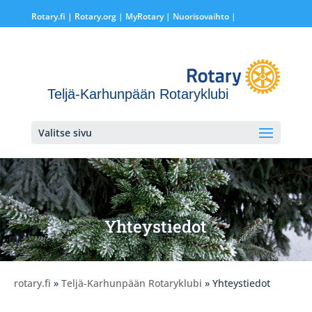
Rotary.fi
|
Rotary.org
|
MyRotary |
Nuorisovaihto
|
Teljä-Karhunpään Rotaryklubi
Valitse sivu
Yhteystiedot
rotary.fi
»
Teljä-Karhunpään Rotaryklubi
» Yhteystiedot