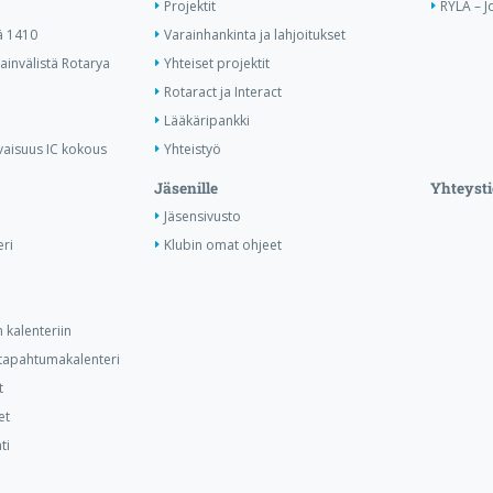
Projektit
RYLA – J
ä 1410
Varainhankinta ja lahjoitukset
invälistä Rotarya
Yhteiset projektit
Rotaract ja Interact
Lääkäripankki
vaisuus IC kokous
Yhteistyö
Jäsenille
Yhteysti
Jäsensivusto
ri
Klubin omat ohjeet
 kalenteriin
n tapahtumakalenteri
t
et
ti