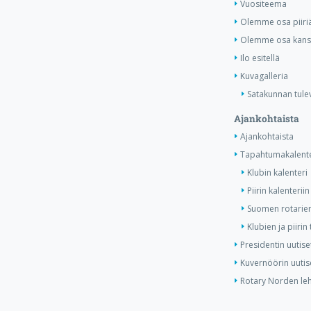
Vuositeema
Olemme osa piiri
Olemme osa kansa
Ilo esitellä
Kuvagalleria
Satakunnan tule
Ajankohtaista
Ajankohtaista
Tapahtumakalente
Klubin kalenteri
Piirin kalenteriin
Suomen rotarien
Klubien ja piiri
Presidentin uutise
Kuvernöörin uutis
Rotary Norden leh