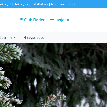
otary.fi
Rotary.org
MyRotary |
Nuorisovaihto
|
|
|
Club Finder
Lahjoita
Jäsenille
Yhteystiedot