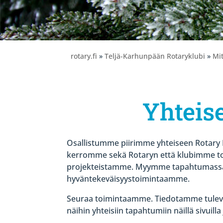
rotary.fi
»
Teljä-Karhunpään Rotaryklubi
»
Mi
Yhteise
Osallistumme piirimme yhteiseen Rotary 
kerromme sekä Rotaryn että klubimme to
projekteistamme. Myymme tapahtumassa tu
hyväntekeväisyystoimintaamme.
Seuraa toimintaamme. Tiedotamme tulev
näihin yhteisiin tapahtumiin näillä sivuil