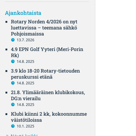
Ajankohtaista
Rotary Norden 4/2026 on nyt
luettavissa – teemana sähkö
Pohjoismaissa
13.7. 2026
4.9 EPN Golf Yyteri (Meri-Porin
Rk)
14.8. 2025
3.9 klo 18-20 Rotary-tietouden
peruskurssi etänä
14.8. 2025
21.8. Ylimääräinen klubikokous,
DG:n vierailu
14.8. 2025
Klubi kiinni 2 kk, kokoonnumme
väistötiloissa
10.1. 2025