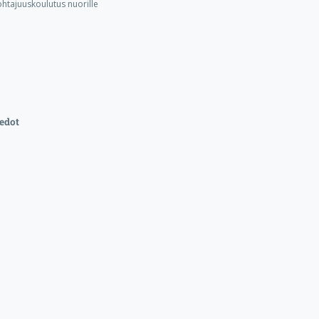
ohtajuuskoulutus nuorille
edot