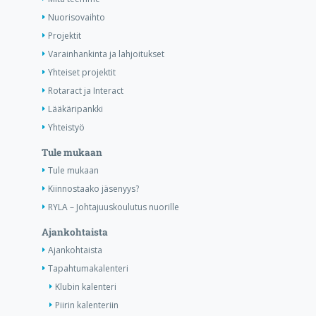
Nuorisovaihto
Projektit
Varainhankinta ja lahjoitukset
Yhteiset projektit
Rotaract ja Interact
Lääkäripankki
Yhteistyö
Tule mukaan
Tule mukaan
Kiinnostaako jäsenyys?
RYLA – Johtajuuskoulutus nuorille
Ajankohtaista
Ajankohtaista
Tapahtumakalenteri
Klubin kalenteri
Piirin kalenteriin