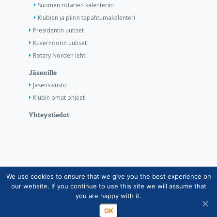
Suomen rotarien kalenteriin
Klubien ja piirin tapahtumakalenteri
Presidentin uutiset
Kuvernöörin uutiset
Rotary Norden lehti
Jäsenille
Jäsensivusto
Klubin omat ohjeet
Yhteystiedot
We use cookies to ensure that we give you the best experience on
Copyright © Suomen Rotarypalvelu ry 2026 |
our website. If you continue to use this site we will assume that
Jäsentietojärjestelmän tietosuojaseloste
|
Henkilötietojen
you are happy with it.
käsittely Rotarytoiminnassa
OK