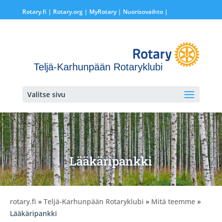
Rotary.fi
|
Rotary.org
|
MyRotary |
Nuorisovaihto
|
Teljä-Karhunpään Rotaryklubi
Valitse sivu
Lääkäripankki
rotary.fi
»
Teljä-Karhunpään Rotaryklubi
»
Mitä teemme
»
Lääkäripankki