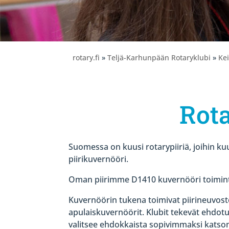
rotary.fi
»
Teljä-Karhunpään Rotaryklubi
»
Ke
Rota
Suomessa on kuusi rotarypiiriä, joihin kuu
piirikuvernööri.
Oman piirimme D1410 kuvernööri toimin
Kuvernöörin tukena toimivat piirineuvosto
apulaiskuvernöörit. Klubit tekevät ehdot
valitsee ehdokkaista sopivimmaksi katso