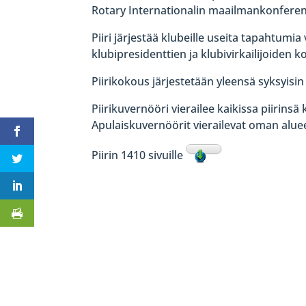
Rotary Internationalin maailmankonferen
Piiri järjestää klubeille useita tapahtumia
klubipresidenttien ja klubivirkailijoiden 
Piirikokous järjestetään yleensä syksyisin 
Piirikuvernööri vierailee kaikissa piirins
Apulaiskuvernöörit vierailevat oman alue
Piirin 1410 sivuille