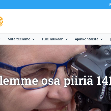
R
Mitä teemme
Tule mukaan
Ajankohtaista
lemme osa piiriä 14