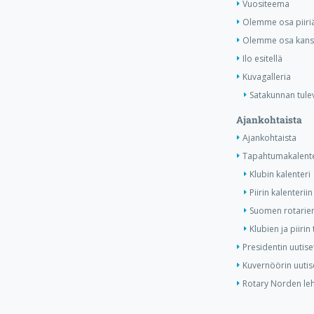
Vuositeema
Olemme osa piiri
Olemme osa kansa
Ilo esitellä
Kuvagalleria
Satakunnan tule
Ajankohtaista
Ajankohtaista
Tapahtumakalente
Klubin kalenteri
Piirin kalenteriin
Suomen rotarien
Klubien ja piiri
Presidentin uutise
Kuvernöörin uutis
Rotary Norden leh