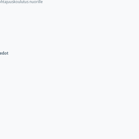
ohtajuuskoulutus nuorille
edot