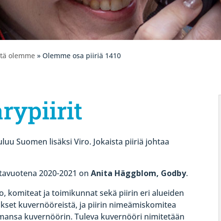
itä olemme
» Olemme osa piiriä 1410
rypiirit
luu Suomen lisäksi Viro. Jokaista piiriä johtaa
tavuotena 2020-2021 on
Anita Häggblom, Godby
.
, komiteat ja toimikunnat sekä piirin eri alueiden
ukset kuvernööreistä, ja piirin nimeämiskomitea
mansa kuvernöörin. Tuleva kuvernööri nimitetään