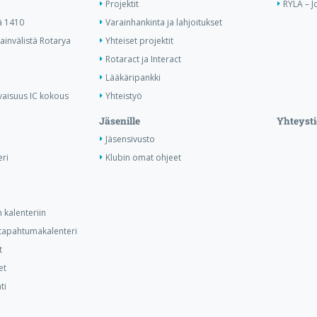
Projektit
RYLA – J
ä 1410
Varainhankinta ja lahjoitukset
invälistä Rotarya
Yhteiset projektit
Rotaract ja Interact
Lääkäripankki
vaisuus IC kokous
Yhteistyö
Jäsenille
Yhteysti
Jäsensivusto
ri
Klubin omat ohjeet
 kalenteriin
n tapahtumakalenteri
t
et
ti