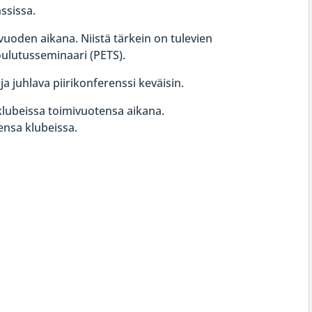
ssissa.
 vuoden aikana. Niistä tärkein on tulevien
koulutusseminaari (PETS).
ja juhlava piirikonferenssi keväisin.
ä klubeissa toimivuotensa aikana.
ensa klubeissa.