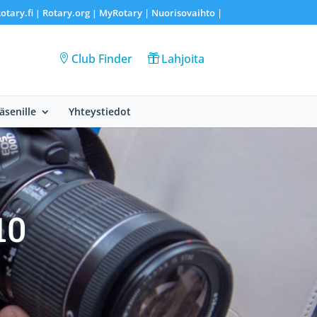
otary.fi
Rotary.org
MyRotary |
Nuorisovaihto
|
|
|
Club Finder
Lahjoita
Jäsenille
Yhteystiedot
10