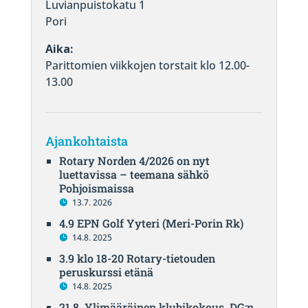
Luvianpuistokatu 1
Pori
Aika:
Parittomien viikkojen torstait klo 12.00-
13.00
Ajankohtaista
Rotary Norden 4/2026 on nyt
luettavissa – teemana sähkö
Pohjoismaissa
13.7. 2026
4.9 EPN Golf Yyteri (Meri-Porin Rk)
14.8. 2025
3.9 klo 18-20 Rotary-tietouden
peruskurssi etänä
14.8. 2025
21.8. Ylimääräinen klubikokous, DG:n