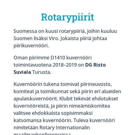
Rotarypiirit
Suomessa on kuusi rotarypiiriä, joihin kuuluu
Suomen lisäksi Viro. Jokaista piiriä johtaa
piirikuvernööri.
Oman piirimme D1410 kuvernööri
toimintavuotena 2018–2019 on
DG Risto
Suviala
Turusta.
Kuvernöörin tukena toimivat piirineuvosto,
komiteat ja toimikunnat sekä piirin eri alueiden
apulaiskuvernöörit. Klubit tekevät ehdotukset
kuvernööreistä, ja piirin nimeämiskomitea
valitsee ehdokkaista sopivimmaksi
katsomansa kuvernöörin. Tuleva kuvernööri
nimitetään Rotary Internationalin
maailmankonferenssissa.