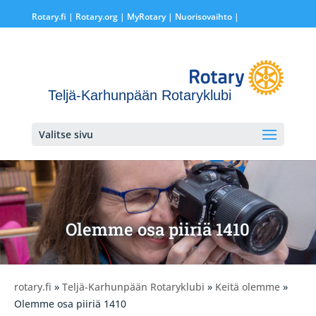
Rotary.fi
|
Rotary.org
|
MyRotary |
Nuorisovaihto
|
Teljä-Karhunpään Rotaryklubi
Valitse sivu
Olemme osa piiriä 1410
rotary.fi
»
Teljä-Karhunpään Rotaryklubi
»
Keitä olemme
»
Olemme osa piiriä 1410