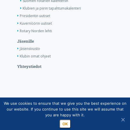
Suomen rotarien kalenteriin
Klubien ja piirin tapahtumakalenteri
Presidentin uutiset
Kuvernöörin uutiset
Rotary Norden lehti
Jäsenille
Jäsensivusto
Klubin omat ohjeet
Yhteystiedot
We use cookies to ensure that we give you the best experience on
Copyright © Suomen Rotarypalvelu ry 2026 |
our website. If you continue to use this site we will assume that
Jäsentietojärjestelmän tietosuojaseloste
|
Henkilötietojen
you are happy with it.
käsittely Rotarytoiminnassa
OK