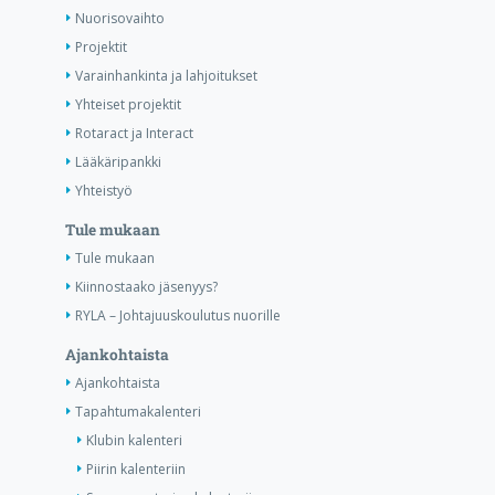
Nuorisovaihto
Projektit
Varainhankinta ja lahjoitukset
Yhteiset projektit
Rotaract ja Interact
Lääkäripankki
Yhteistyö
Tule mukaan
Tule mukaan
Kiinnostaako jäsenyys?
RYLA – Johtajuuskoulutus nuorille
Ajankohtaista
Ajankohtaista
Tapahtumakalenteri
Klubin kalenteri
Piirin kalenteriin