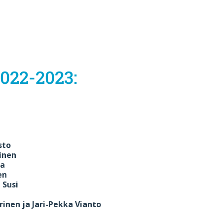
2022-2023:
n
sto
inen
a
en
a Susi
a
en ja Jari-Pekka Vianto