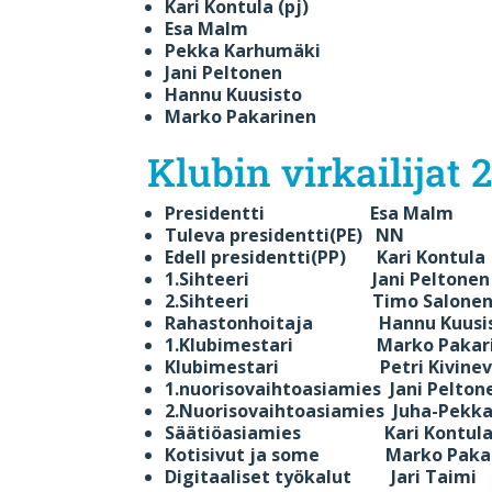
Kari Kontula (pj)
Esa Malm
Pekka Karhumäki
Jani Peltonen
Hannu Kuusisto
Marko Pakarinen
Klubin virkailijat 
Presidentti Esa Malm
Tuleva presidentti(PE) NN
Edell presidentti(PP) Kari Kontula
1.Sihteeri Jani Peltonen
2.Sihteeri Timo Salone
Rahastonhoitaja Hannu Kuusi
1.Klubimestari Marko Pakar
Klubimestari Petri Kivinev
1.nuorisovaihtoasiamies Jani Pelton
2.Nuorisovaihtoasiamies Juha-Pekk
Säätiöasiamies Kari Kontul
Kotisivut ja some Marko Pakarin
Digitaaliset työkalut Jari Taimi