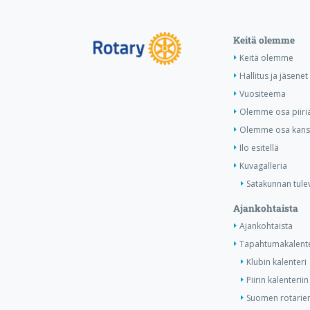
Keitä olemme
Keitä olemme
Hallitus ja jäsenet
Vuositeema
Olemme osa piiri
Olemme osa kansa
Ilo esitellä
Kuvagalleria
Satakunnan tule
Ajankohtaista
Ajankohtaista
Tapahtumakalente
Klubin kalenteri
Piirin kalenteriin
Suomen rotarien