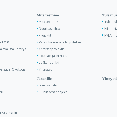
Mitä teemme
Tule mu
Mitä teemme
Tule mu
Nuorisovaihto
Kiinnost
Projektit
RYLA – J
ä 1410
Varainhankinta ja lahjoitukset
invälistä Rotarya
Yhteiset projektit
Rotaract ja Interact
Lääkäripankki
vaisuus IC kokous
Yhteistyö
Jäsenille
Yhteysti
Jäsensivusto
ri
Klubin omat ohjeet
 kalenteriin