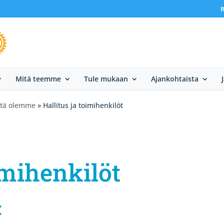
R
Mitä teemme
Tule mukaan
Ajankohtaista
itä olemme
» Hallitus ja toimihenkilöt
imihenkilöt
: