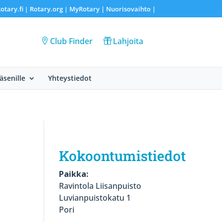
otary.fi
Rotary.org
MyRotary |
Nuorisovaihto
|
|
|
Club Finder
Lahjoita
Jäsenille
Yhteystiedot
Kokoontumistiedot
Paikka:
Ravintola Liisanpuisto
Luvianpuistokatu 1
Pori