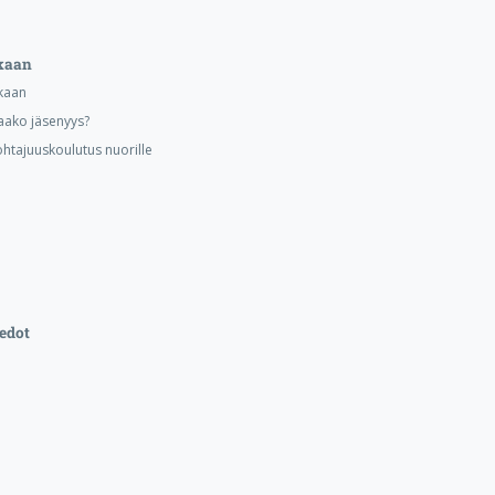
kaan
kaan
aako jäsenyys?
ohtajuuskoulutus nuorille
edot