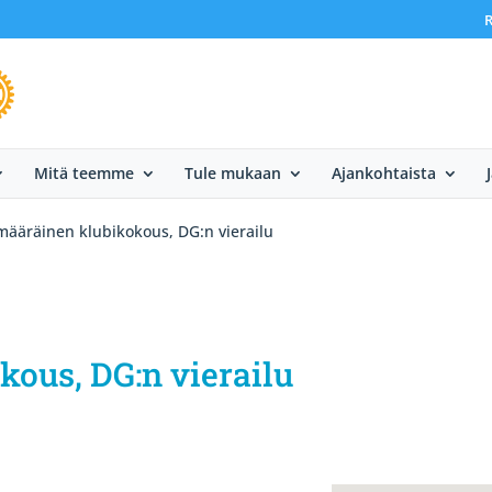
R
Mitä teemme
Tule mukaan
Ajankohtaista
määräinen klubikokous, DG:n vierailu
ous, DG:n vierailu