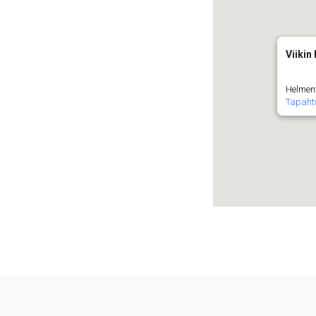
Viikin
Helment
Tapaht