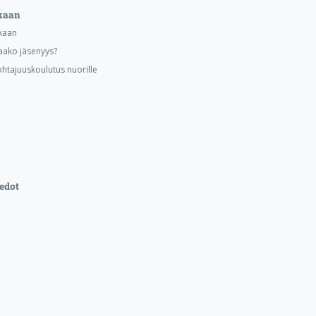
kaan
kaan
aako jäsenyys?
ohtajuuskoulutus nuorille
edot