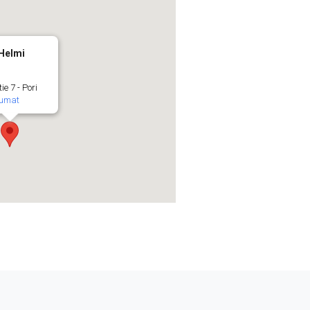
 Helmi
ie 7 - Pori
umat