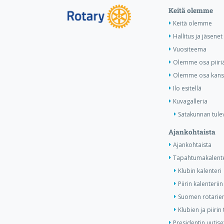
Keitä olemme
Keitä olemme
Hallitus ja jäsenet
Vuositeema
Olemme osa piiri
Olemme osa kansa
Ilo esitellä
Kuvagalleria
Satakunnan tule
Ajankohtaista
Ajankohtaista
Tapahtumakalente
Klubin kalenteri
Piirin kalenteriin
Suomen rotarien
Klubien ja piiri
Presidentin uutise