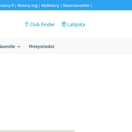
otary.fi
Rotary.org
MyRotary |
Nuorisovaihto
|
|
|
Club Finder
Lahjoita
Jäsenille
Yhteystiedot