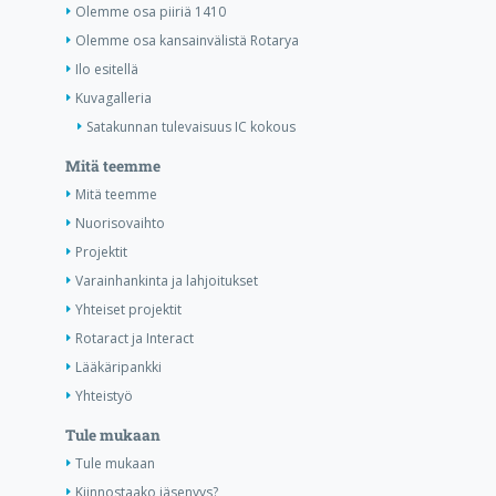
Olemme osa piiriä 1410
Olemme osa kansainvälistä Rotarya
Ilo esitellä
Kuvagalleria
Satakunnan tulevaisuus IC kokous
Mitä teemme
Mitä teemme
Nuorisovaihto
Projektit
Varainhankinta ja lahjoitukset
Yhteiset projektit
Rotaract ja Interact
Lääkäripankki
Yhteistyö
Tule mukaan
Tule mukaan
Kiinnostaako jäsenyys?