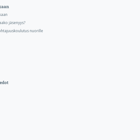
kaan
kaan
aako jäsenyys?
ohtajuuskoulutus nuorille
edot