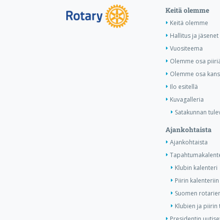
Keitä olemme
Keitä olemme
Hallitus ja jäsenet
Vuositeema
Olemme osa piiri
Olemme osa kansa
Ilo esitellä
Kuvagalleria
Satakunnan tule
Ajankohtaista
Ajankohtaista
Tapahtumakalente
Klubin kalenteri
Piirin kalenteriin
Suomen rotarien
Klubien ja piiri
Presidentin uutise