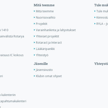
Mitä teemme
Tule mu
Mitä teemme
Tule mu
Nuorisovaihto
Kiinnost
Projektit
RYLA – J
ä 1410
Varainhankinta ja lahjoitukset
invälistä Rotarya
Yhteiset projektit
Rotaract ja Interact
Lääkäripankki
vaisuus IC kokous
Yhteistyö
Jäsenille
Yhteysti
Jäsensivusto
ri
Klubin omat ohjeet
 kalenteriin
n tapahtumakalenteri
t