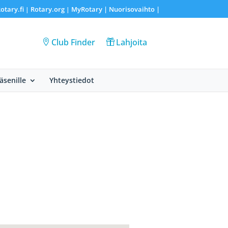
otary.fi
Rotary.org
MyRotary |
Nuorisovaihto
|
|
|
Club Finder
Lahjoita
Jäsenille
Yhteystiedot