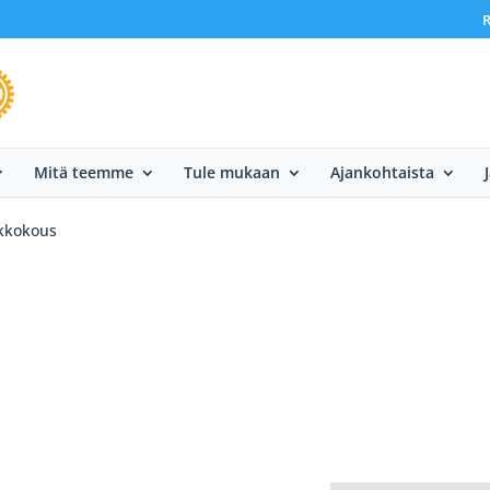
R
Mitä teemme
Tule mukaan
Ajankohtaista
ikkokous