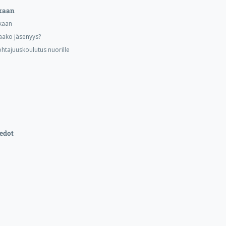
kaan
kaan
aako jäsenyys?
ohtajuuskoulutus nuorille
edot