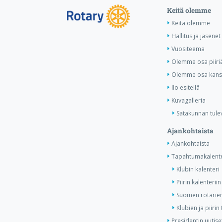
Keitä olemme
Keitä olemme
Hallitus ja jäsenet
Vuositeema
Olemme osa piiri
Olemme osa kansa
Ilo esitellä
Kuvagalleria
Satakunnan tule
Ajankohtaista
Ajankohtaista
Tapahtumakalente
Klubin kalenteri
Piirin kalenteriin
Suomen rotarien
Klubien ja piiri
Presidentin uutise