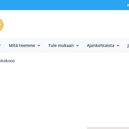
R
Mitä teemme
Tule mukaan
Ajankohtaista
ikkokous