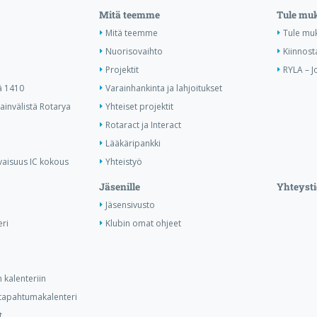
Mitä teemme
Tule mu
Mitä teemme
Tule mu
Nuorisovaihto
Kiinnost
Projektit
RYLA – J
ä 1410
Varainhankinta ja lahjoitukset
invälistä Rotarya
Yhteiset projektit
Rotaract ja Interact
Lääkäripankki
vaisuus IC kokous
Yhteistyö
Jäsenille
Yhteysti
Jäsensivusto
ri
Klubin omat ohjeet
 kalenteriin
n tapahtumakalenteri
t