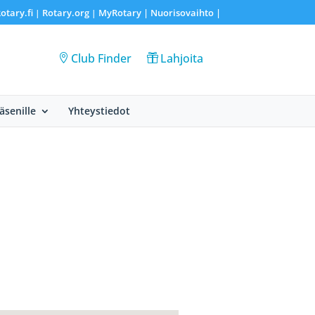
otary.fi
Rotary.org
MyRotary |
Nuorisovaihto
|
|
|
Club Finder
Lahjoita
Jäsenille
Yhteystiedot