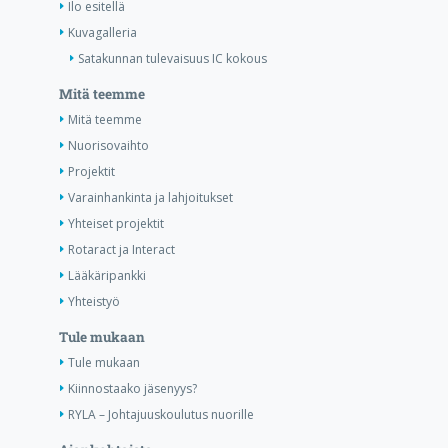
Ilo esitellä
Kuvagalleria
Satakunnan tulevaisuus IC kokous
Mitä teemme
Mitä teemme
Nuorisovaihto
Projektit
Varainhankinta ja lahjoitukset
Yhteiset projektit
Rotaract ja Interact
Lääkäripankki
Yhteistyö
Tule mukaan
Tule mukaan
Kiinnostaako jäsenyys?
RYLA – Johtajuuskoulutus nuorille