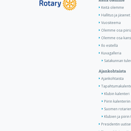
Keitä olemme
Hallitus ja jäsenet
Vuositeema
Olemme osa piiri
Olemme osa kansa
Ilo esitellä
Kuvagalleria
Satakunnan tule
Ajankohtaista
Ajankohtaista
Tapahtumakalente
Klubin kalenteri
Piirin kalenteriin
Suomen rotarien
Klubien ja piiri
Presidentin uutise