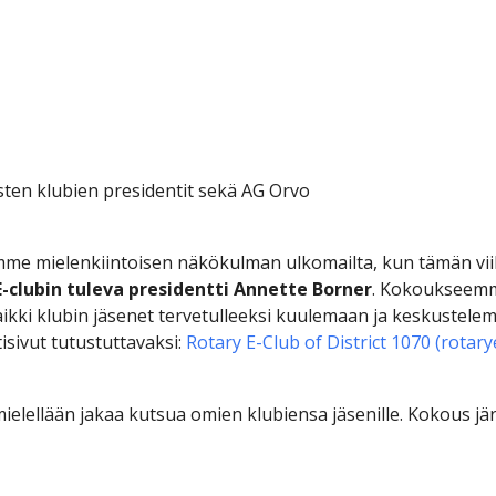
sten klubien presidentit sekä AG Orvo
e mielenkiintoisen näkökulman ulkomailta, kun tämän vii
 E-clubin tuleva presidentti Annette Borner
. Kokoukseemm
ikki klubin jäsenet tervetulleeksi kuulemaan ja keskustelem
isivut tutustuttavaksi:
Rotary E-Club of District 1070 (rotar
ielellään jakaa kutsua omien klubiensa jäsenille. Kokous jär