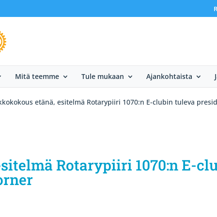
R
Mitä teemme
Tule mukaan
Ajankohtaista
kkokokous etänä, esitelmä Rotarypiiri 1070:n E-clubin tuleva presi
sitelmä Rotarypiiri 1070:n E-cl
orner