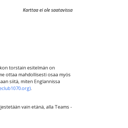
Karttaa ei ole saatavissa
kon torstain esitelmän on
e ottaa mahdollisesti osaa myös
aan siitä, miten Englannissa
yeclub1070.org)
.
jestetään vain etänä, alla Teams -