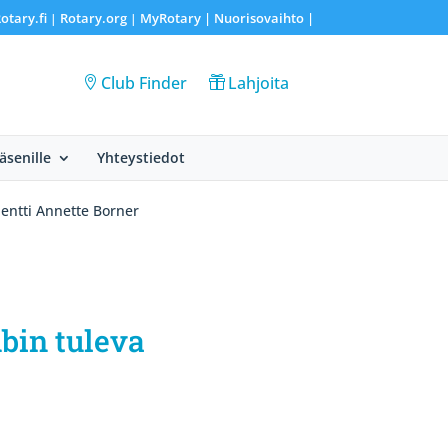
otary.fi
Rotary.org
MyRotary |
Nuorisovaihto
|
|
|
Club Finder
Lahjoita
Jäsenille
Yhteystiedot
dentti Annette Borner
ubin tuleva