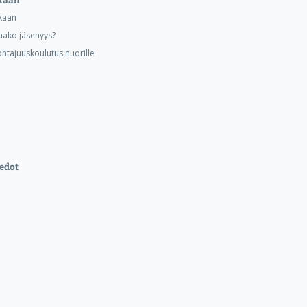
kaan
aako jäsenyys?
ohtajuuskoulutus nuorille
edot