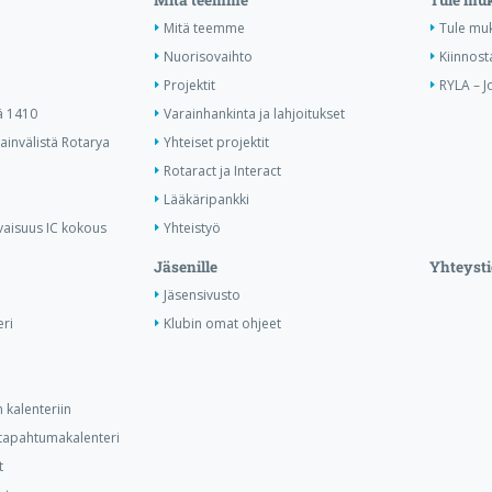
Mitä teemme
Tule mu
Nuorisovaihto
Kiinnost
Projektit
RYLA – J
ä 1410
Varainhankinta ja lahjoitukset
invälistä Rotarya
Yhteiset projektit
Rotaract ja Interact
Lääkäripankki
vaisuus IC kokous
Yhteistyö
Jäsenille
Yhteysti
Jäsensivusto
ri
Klubin omat ohjeet
 kalenteriin
n tapahtumakalenteri
t