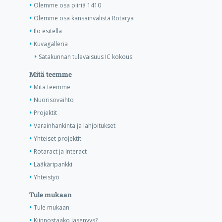
Olemme osa piiriä 1410
Olemme osa kansainvälistä Rotarya
Ilo esitellä
Kuvagalleria
Satakunnan tulevaisuus IC kokous
Mitä teemme
Mitä teemme
Nuorisovaihto
Projektit
Varainhankinta ja lahjoitukset
Yhteiset projektit
Rotaract ja Interact
Lääkäripankki
Yhteistyö
Tule mukaan
Tule mukaan
Kiinnostaako jäsenyys?