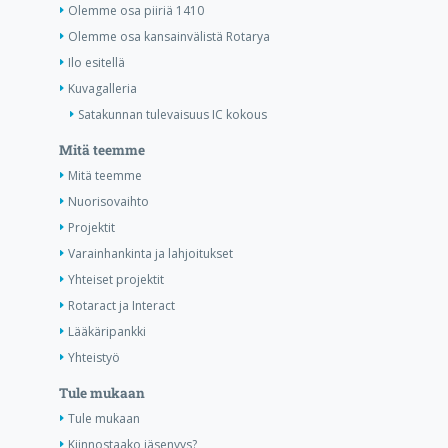
Olemme osa piiriä 1410
Olemme osa kansainvälistä Rotarya
Ilo esitellä
Kuvagalleria
Satakunnan tulevaisuus IC kokous
Mitä teemme
Mitä teemme
Nuorisovaihto
Projektit
Varainhankinta ja lahjoitukset
Yhteiset projektit
Rotaract ja Interact
Lääkäripankki
Yhteistyö
Tule mukaan
Tule mukaan
Kiinnostaako jäsenyys?