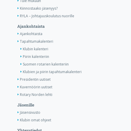
Tule mukaan
Kiinnostaako jäsenyys?
RYLA – Johtajuuskoulutus nuorille
Ajankohtaista
Ajankohtaista
Tapahtumakalenteri
Klubin kalenteri
Piirin kalenteriin
Suomen rotarien kalenteriin
Klubien ja piirin tapahtumakalenteri
Presidentin uutiset
Kuvernöörin uutiset
Rotary Norden lehti
Jäsenille
Jäsensivusto
Klubin omat ohjeet
Yhteystiedot