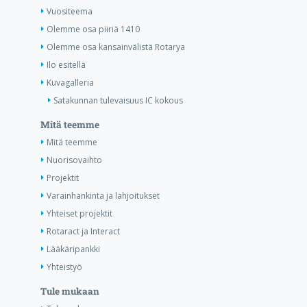
Vuositeema
Olemme osa piiriä 1410
Olemme osa kansainvälistä Rotarya
Ilo esitellä
Kuvagalleria
Satakunnan tulevaisuus IC kokous
Mitä teemme
Mitä teemme
Nuorisovaihto
Projektit
Varainhankinta ja lahjoitukset
Yhteiset projektit
Rotaract ja Interact
Lääkäripankki
Yhteistyö
Tule mukaan