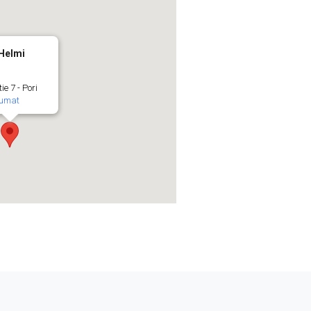
 Helmi
ie 7 - Pori
umat