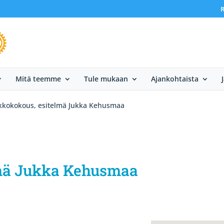
R
Mitä teemme
Tule mukaan
Ajankohtaista
ikkokokous, esitelmä Jukka Kehusmaa
lmä Jukka Kehusmaa