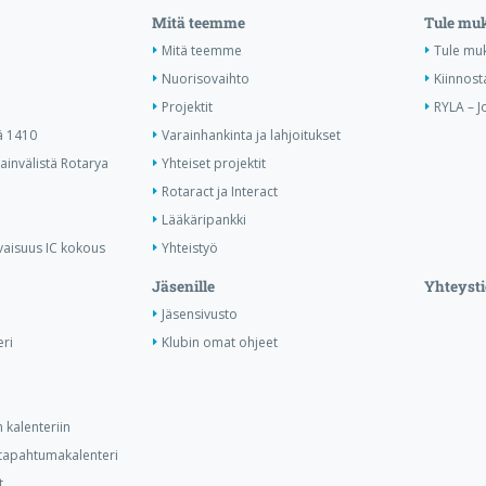
Mitä teemme
Tule mu
Mitä teemme
Tule mu
Nuorisovaihto
Kiinnost
Projektit
RYLA – J
ä 1410
Varainhankinta ja lahjoitukset
invälistä Rotarya
Yhteiset projektit
Rotaract ja Interact
Lääkäripankki
vaisuus IC kokous
Yhteistyö
Jäsenille
Yhteysti
Jäsensivusto
ri
Klubin omat ohjeet
 kalenteriin
n tapahtumakalenteri
t