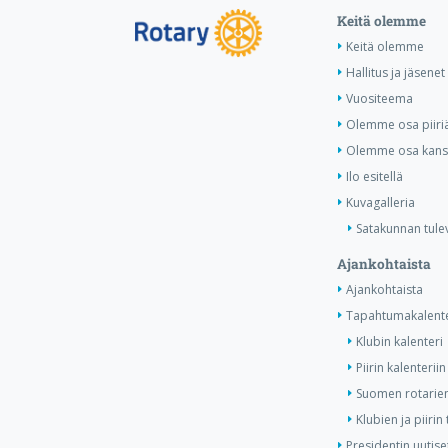
Keitä olemme
Keitä olemme
Hallitus ja jäsenet
Vuositeema
Olemme osa piiri
Olemme osa kansa
Ilo esitellä
Kuvagalleria
Satakunnan tule
Ajankohtaista
Ajankohtaista
Tapahtumakalente
Klubin kalenteri
Piirin kalenteriin
Suomen rotarien
Klubien ja piiri
Presidentin uutise