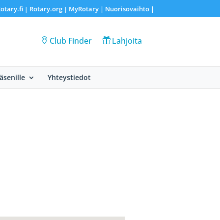
otary.fi
Rotary.org
MyRotary |
Nuorisovaihto
|
|
|
Club Finder
Lahjoita
Jäsenille
Yhteystiedot