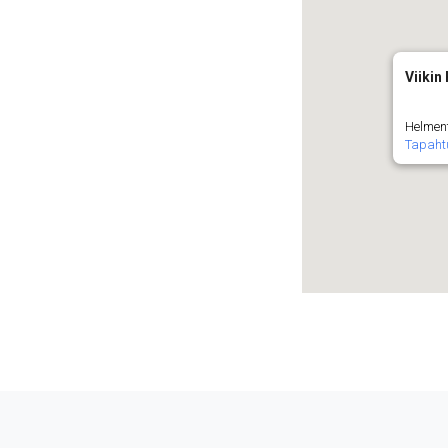
Viikin
Helment
Tapaht