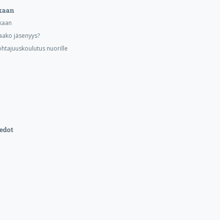
kaan
kaan
aako jäsenyys?
ohtajuuskoulutus nuorille
edot