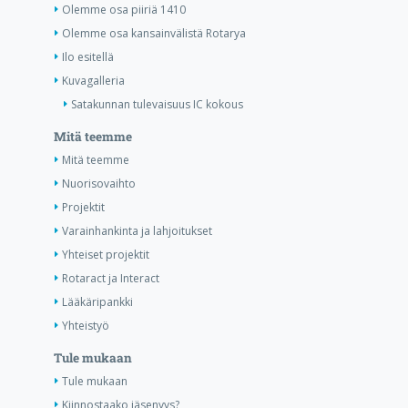
Olemme osa piiriä 1410
Olemme osa kansainvälistä Rotarya
Ilo esitellä
Kuvagalleria
Satakunnan tulevaisuus IC kokous
Mitä teemme
Mitä teemme
Nuorisovaihto
Projektit
Varainhankinta ja lahjoitukset
Yhteiset projektit
Rotaract ja Interact
Lääkäripankki
Yhteistyö
Tule mukaan
Tule mukaan
Kiinnostaako jäsenyys?