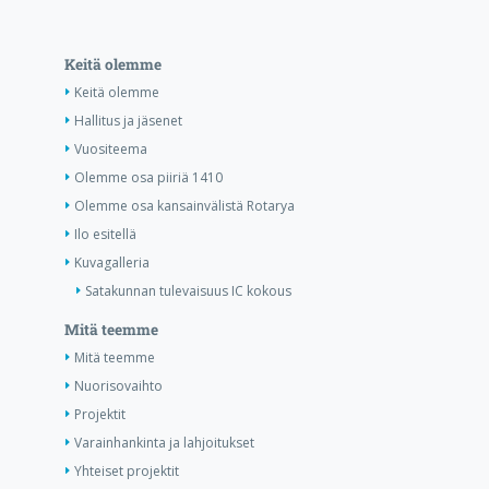
Keitä olemme
Keitä olemme
Hallitus ja jäsenet
Vuositeema
Olemme osa piiriä 1410
Olemme osa kansainvälistä Rotarya
Ilo esitellä
Kuvagalleria
Satakunnan tulevaisuus IC kokous
Mitä teemme
Mitä teemme
Nuorisovaihto
Projektit
Varainhankinta ja lahjoitukset
Yhteiset projektit