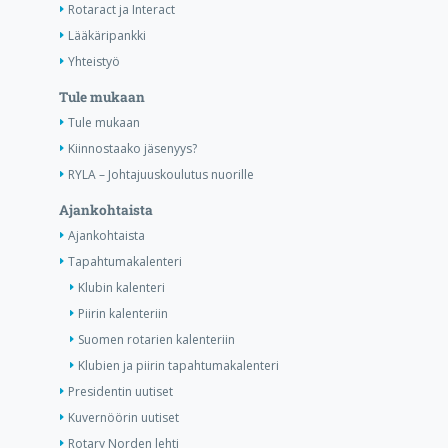
Rotaract ja Interact
Lääkäripankki
Yhteistyö
Tule mukaan
Tule mukaan
Kiinnostaako jäsenyys?
RYLA – Johtajuuskoulutus nuorille
Ajankohtaista
Ajankohtaista
Tapahtumakalenteri
Klubin kalenteri
Piirin kalenteriin
Suomen rotarien kalenteriin
Klubien ja piirin tapahtumakalenteri
Presidentin uutiset
Kuvernöörin uutiset
Rotary Norden lehti