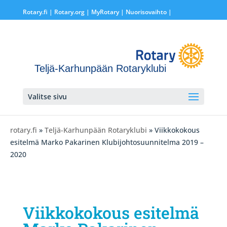
Rotary.fi
|
Rotary.org
|
MyRotary |
Nuorisovaihto
|
Teljä-Karhunpään Rotaryklubi
Valitse sivu
rotary.fi
»
Teljä-Karhunpään Rotaryklubi
» Viikkokokous
esitelmä Marko Pakarinen Klubijohtosuunnitelma 2019 –
2020
Viikkokokous esitelmä