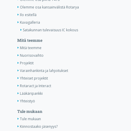
Olemme osa kansainvälistä Rotarya
Ilo esitellä
Kuvagalleria
Satakunnan tulevaisuus IC kokous
Mitä teemme
Mitä teemme
Nuorisovaihto
Projektit
Varainhankinta ja lahjoitukset
Yhteiset projektit
Rotaract ja Interact
Lääkäripankki
Yhteistyö
Tule mukaan
Tule mukaan
Kiinnostaako jäsenyys?