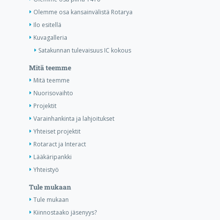
Olemme osa kansainvälistä Rotarya
Ilo esitellä
Kuvagalleria
Satakunnan tulevaisuus IC kokous
Mitä teemme
Mitä teemme
Nuorisovaihto
Projektit
Varainhankinta ja lahjoitukset
Yhteiset projektit
Rotaract ja Interact
Lääkäripankki
Yhteistyö
Tule mukaan
Tule mukaan
Kiinnostaako jäsenyys?