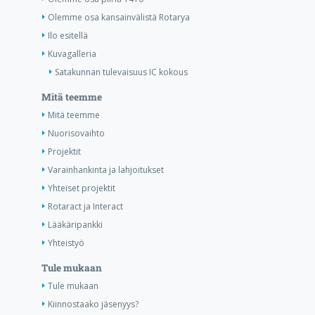
Olemme osa kansainvälistä Rotarya
Ilo esitellä
Kuvagalleria
Satakunnan tulevaisuus IC kokous
Mitä teemme
Mitä teemme
Nuorisovaihto
Projektit
Varainhankinta ja lahjoitukset
Yhteiset projektit
Rotaract ja Interact
Lääkäripankki
Yhteistyö
Tule mukaan
Tule mukaan
Kiinnostaako jäsenyys?