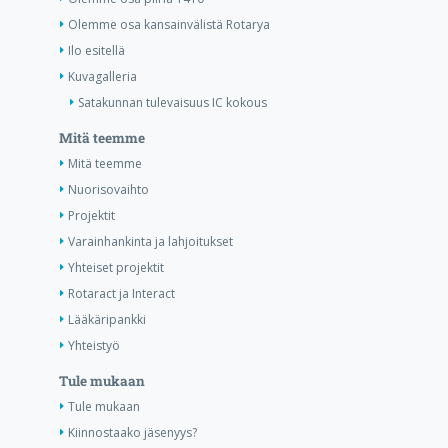
Olemme osa kansainvälistä Rotarya
Ilo esitellä
Kuvagalleria
Satakunnan tulevaisuus IC kokous
Mitä teemme
Mitä teemme
Nuorisovaihto
Projektit
Varainhankinta ja lahjoitukset
Yhteiset projektit
Rotaract ja Interact
Lääkäripankki
Yhteistyö
Tule mukaan
Tule mukaan
Kiinnostaako jäsenyys?