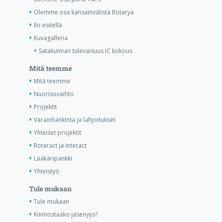
Olemme osa kansainvälistä Rotarya
Ilo esitellä
Kuvagalleria
Satakunnan tulevaisuus IC kokous
Mitä teemme
Mitä teemme
Nuorisovaihto
Projektit
Varainhankinta ja lahjoitukset
Yhteiset projektit
Rotaract ja Interact
Lääkäripankki
Yhteistyö
Tule mukaan
Tule mukaan
Kiinnostaako jäsenyys?