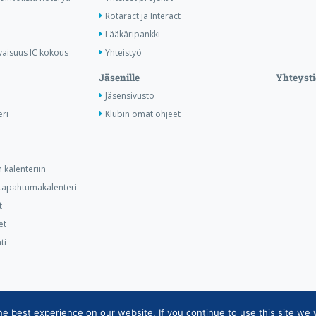
Rotaract ja Interact
Lääkäripankki
vaisuus IC kokous
Yhteistyö
Jäsenille
Yhteysti
Jäsensivusto
ri
Klubin omat ohjeet
 kalenteriin
n tapahtumakalenteri
t
et
ti
 best experience on our website. If you continue to use this site we w
ietojärjestelmän tietosuojaseloste
|
Henkilötietojen käsittely Rotarytoiminna