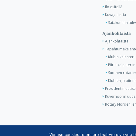
Ilo esitellä
Kuvagalleria
Satakunnan tule
Ajankohtaista
Ajankohtaista
Tapahtumakalente
Klubin kalenteri
Piirin kalenteriin
Suomen rotarien
Klubien ja piiri
Presidentin uutise
Kuvernöörin uutis
Rotary Norden leh
We use cookies to ensure that we give you the
Copyright © Suomen Rotarypalvelu ry 2026 |
Jäsent