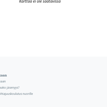
Karttaa ei ole saatavissa
kaan
kaan
aako jäsenyys?
ohtajuuskoulutus nuorille