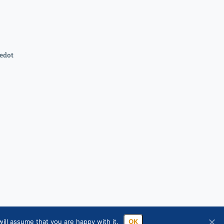
edot
ill assume that you are happy with it.
OK
ssa