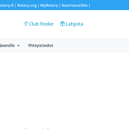
otary.fi
Rotary.org
MyRotary |
Nuorisovaihto
|
|
|
Club Finder
Lahjoita
Jäsenille
Yhteystiedot