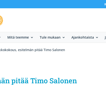
R
Mitä teemme
Tule mukaan
Ajankohtaista
kkokokous, esitelmän pitää Timo Salonen
män pitää Timo Salonen