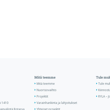
Mitä teemme
Tule mu
Mitä teemme
Tule mu
Nuorisovaihto
Kiinnost
Projektit
RYLA – J
ä 1410
Varainhankinta ja lahjoitukset
invälistä Rotarya
Yhteiset projektit