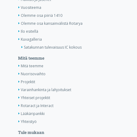
Vuositeema
Olemme osa piiriä 1410
Olemme osa kansainvälistä Rotarya
Ilo esitellä
Kuvagalleria
Satakunnan tulevaisuus IC kokous
Mitä teemme
Mitä teemme
Nuorisovaihto
Projektit
Varainhankinta ja lahjoitukset
Yhteiset projektit
Rotaract ja Interact
Lääkäripankki
Yhteistyö
Tule mukaan