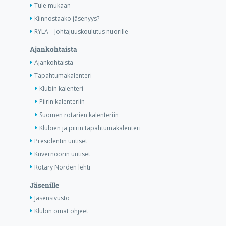
Tule mukaan
Kiinnostaako jäsenyys?
RYLA – Johtajuuskoulutus nuorille
Ajankohtaista
Ajankohtaista
Tapahtumakalenteri
Klubin kalenteri
Piirin kalenteriin
Suomen rotarien kalenteriin
Klubien ja piirin tapahtumakalenteri
Presidentin uutiset
Kuvernöörin uutiset
Rotary Norden lehti
Jäsenille
Jäsensivusto
Klubin omat ohjeet