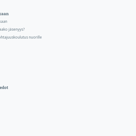
kaan
kaan
aako jäsenyys?
ohtajuuskoulutus nuorille
edot