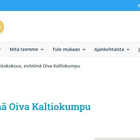
R
Mitä teemme
Tule mukaan
Ajankohtaista
kkokokous, esitelmä Oiva Kaltiokumpu
mä Oiva Kaltiokumpu