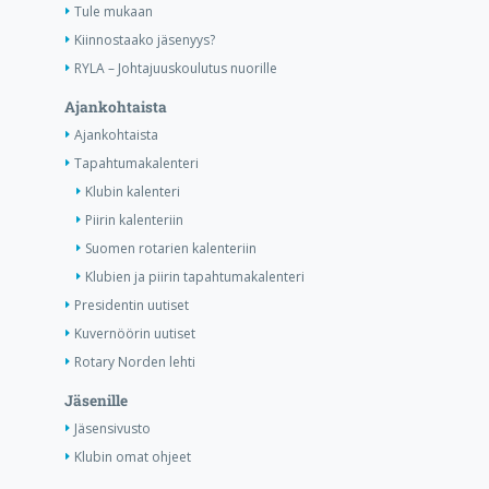
Tule mukaan
Kiinnostaako jäsenyys?
RYLA – Johtajuuskoulutus nuorille
Ajankohtaista
Ajankohtaista
Tapahtumakalenteri
Klubin kalenteri
Piirin kalenteriin
Suomen rotarien kalenteriin
Klubien ja piirin tapahtumakalenteri
Presidentin uutiset
Kuvernöörin uutiset
Rotary Norden lehti
Jäsenille
Jäsensivusto
Klubin omat ohjeet