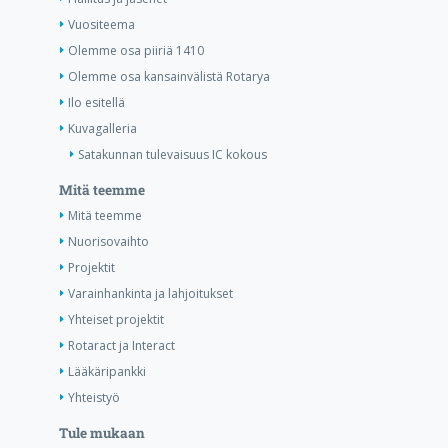
Vuositeema
Olemme osa piiriä 1410
Olemme osa kansainvälistä Rotarya
Ilo esitellä
Kuvagalleria
Satakunnan tulevaisuus IC kokous
Mitä teemme
Mitä teemme
Nuorisovaihto
Projektit
Varainhankinta ja lahjoitukset
Yhteiset projektit
Rotaract ja Interact
Lääkäripankki
Yhteistyö
Tule mukaan