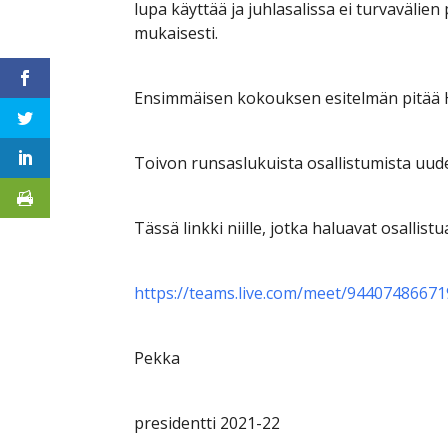
lupa käyttää ja juhlasalissa ei turvavälie
mukaisesti.
Ensimmäisen kokouksen esitelmän pitää 
Toivon runsaslukuista osallistumista u
Tässä linkki niille, jotka haluavat osallist
https://teams.live.com/meet/9440748667
Pekka
presidentti 2021-22