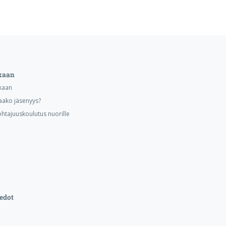
kaan
kaan
aako jäsenyys?
ohtajuuskoulutus nuorille
edot