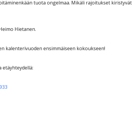
n pitäminenkään tuota ongelmaa. Mikäli rajoitukset kiristyvä
Heimo Hietanen.
uden kalenterivuoden ensimmäiseen kokoukseen!
ua etäyhteydellä:
1933