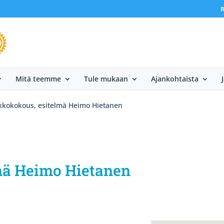
R
Mitä teemme
Tule mukaan
Ajankohtaista
ikkokokous, esitelmä Heimo Hietanen
mä Heimo Hietanen