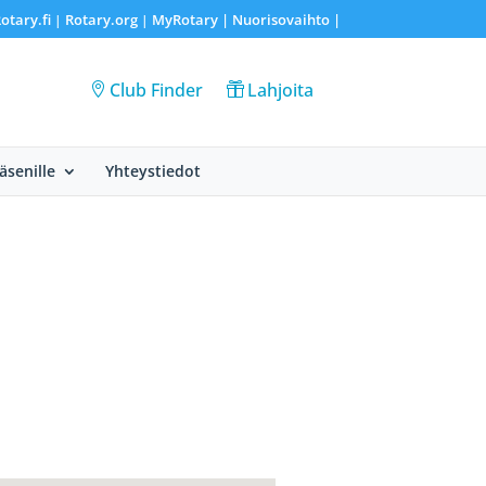
otary.fi
Rotary.org
MyRotary |
Nuorisovaihto
|
|
|
Club Finder
Lahjoita
Jäsenille
Yhteystiedot