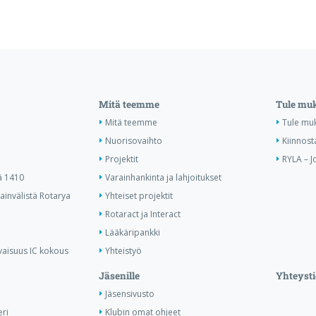
Mitä teemme
Tule mu
Mitä teemme
Tule mu
Nuorisovaihto
Kiinnost
Projektit
RYLA – J
ä 1410
Varainhankinta ja lahjoitukset
invälistä Rotarya
Yhteiset projektit
Rotaract ja Interact
Lääkäripankki
vaisuus IC kokous
Yhteistyö
Jäsenille
Yhteysti
Jäsensivusto
ri
Klubin omat ohjeet