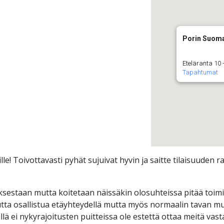
Porin Suoma
Eteläranta 10 -
Tapahtumat
lle! Toivottavasti pyhät sujuivat hyvin ja saitte tilaisuuden
sestaan mutta koitetaan näissäkin olosuhteissa pitää toimin
utta osallistua etäyhteydellä mutta myös normaalin tavan mu
eillä ei nykyrajoitusten puitteissa ole estettä ottaa meitä va