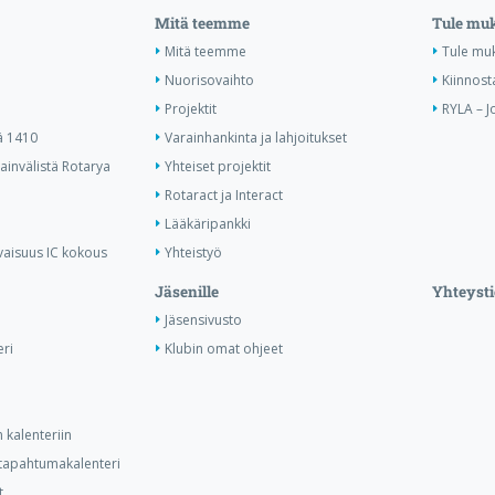
Mitä teemme
Tule mu
Mitä teemme
Tule mu
Nuorisovaihto
Kiinnost
Projektit
RYLA – J
ä 1410
Varainhankinta ja lahjoitukset
invälistä Rotarya
Yhteiset projektit
Rotaract ja Interact
Lääkäripankki
vaisuus IC kokous
Yhteistyö
Jäsenille
Yhteysti
Jäsensivusto
ri
Klubin omat ohjeet
 kalenteriin
n tapahtumakalenteri
t