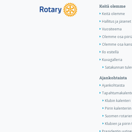
Keitä olemme
Keitä olemme
Hallitus ja jäsenet
Vuositeema
Olemme osa piiri
Olemme osa kansa
Ilo esitellä
Kuvagalleria
Satakunnan tule
Ajankohtaista
Ajankohtaista
Tapahtumakalente
Klubin kalenteri
Piirin kalenteriin
Suomen rotarien
Klubien ja piiri
Presidentin uutise