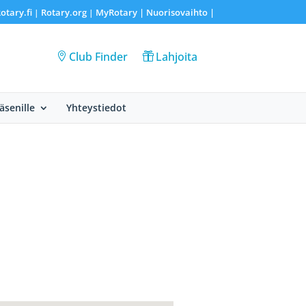
otary.fi
Rotary.org
MyRotary |
Nuorisovaihto
|
|
|
Club Finder
Lahjoita
Jäsenille
Yhteystiedot