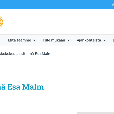
R
Mitä teemme
Tule mukaan
Ajankohtaista
ikkokokous, esitelmä Esa Malm
mä Esa Malm