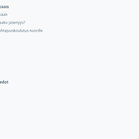
kaan
kaan
aako jäsenyys?
ohtajuuskoulutus nuorille
edot