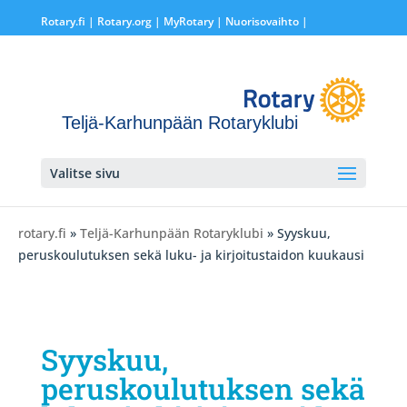
Rotary.fi
|
Rotary.org
|
MyRotary |
Nuorisovaihto
|
Teljä-Karhunpään Rotaryklubi
Valitse sivu
rotary.fi
»
Teljä-Karhunpään Rotaryklubi
» Syyskuu,
peruskoulutuksen sekä luku- ja kirjoitustaidon kuukausi
Syyskuu,
peruskoulutuksen sekä