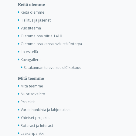
Keitä olemme
Keitä olemme
Hallitus ja jäsenet
Vuositeema
Olemme osa piiriä 1410
Olemme osa kansainvälistä Rotarya
Ilo esitellä
Kuvagalleria
Satakunnan tulevaisuus IC kokous
Mitä teemme
Mitä teemme
Nuorisovaihto
Projektit
Varainhankinta ja lahjoitukset
Yhteiset projektit
Rotaract ja Interact
Lääkäripankki