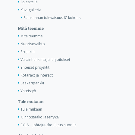
Ilo esitellä
Kuvagalleria
Satakunnan tulevaisuus IC kokous
Mitä teemme
Mitä teemme
Nuorisovaihto
Projektit
Varainhankinta ja lahjoitukset
Yhteiset projektit
Rotaract ja Interact
Lääkäripankki
Yhteistyö
Tule mukaan
Tule mukaan
Kiinnostaako jäsenyys?
RYLA – Johtajuuskoulutus nuorille