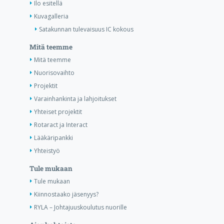
Ilo esitellä
Kuvagalleria
Satakunnan tulevaisuus IC kokous
Mitä teemme
Mitä teemme
Nuorisovaihto
Projektit
Varainhankinta ja lahjoitukset
Yhteiset projektit
Rotaract ja Interact
Lääkäripankki
Yhteistyö
Tule mukaan
Tule mukaan
Kiinnostaako jäsenyys?
RYLA – Johtajuuskoulutus nuorille