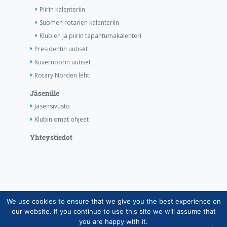
Piirin kalenteriin
Suomen rotarien kalenteriin
Klubien ja piirin tapahtumakalenteri
Presidentin uutiset
Kuvernöörin uutiset
Rotary Norden lehti
Jäsenille
Jäsensivusto
Klubin omat ohjeet
Yhteystiedot
We use cookies to ensure that we give you the best experience on
Copyright © Suomen Rotarypalvelu ry 2026 |
our website. If you continue to use this site we will assume that
Jäsentietojärjestelmän tietosuojaseloste
|
Henkilötietojen
you are happy with it.
käsittely Rotarytoiminnassa