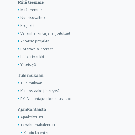
Mitä teemme
Mitä teemme
Nuorisovaihto
Projektit
Varainhankinta ja lahjoitukset
Yhteiset projektit
Rotaract ja Interact
Lääkäripankki
Yhteistyö
Tule mukaan
Tule mukaan
Kiinnostaako jäsenyys?
RYLA – Johtajuuskoulutus nuorille
Ajankohtaista
Ajankohtaista
Tapahtumakalenteri
Klubin kalenteri