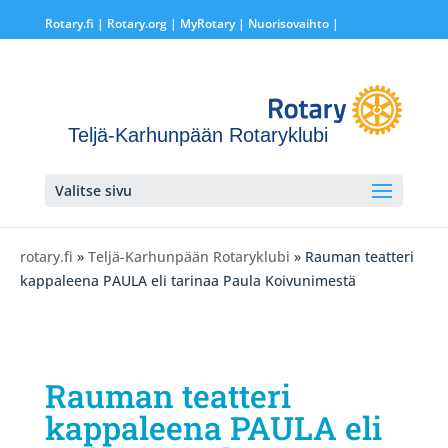
Rotary.fi
|
Rotary.org
|
MyRotary |
Nuorisovaihto
|
Teljä-Karhunpään Rotaryklubi
Valitse sivu
rotary.fi
»
Teljä-Karhunpään Rotaryklubi
» Rauman teatteri
kappaleena PAULA eli tarinaa Paula Koivunimestä
Rauman teatteri
kappaleena PAULA eli