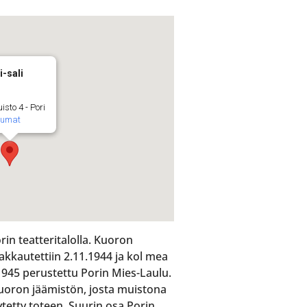
i-sali
isto 4 - Pori
tumat
in teatteritalolla. Kuoron
kkautettiin 2.11.1944 ja kol mea
945 perustettu Porin Mies-Laulu.
kuoron jäämistön, josta muistona
äytetty toteen. Suurin osa Porin