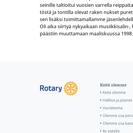
seinille taltioitui vuosien varrella reippai
töstä ja tontilla olevat raken nukset pure
sen lisäksi toimittamallamme jäsenlehdell
Oli aika siirtyä nykyaikaan musiikkisalin-
päästiin muuttamaan maaliskuussa 1998. 
Keitä olemme
Keitä olemme
Hallitus ja jäsenet
Vuositeema
Olemme osa piiri
Olemme osa kansa
Ilo esitellä