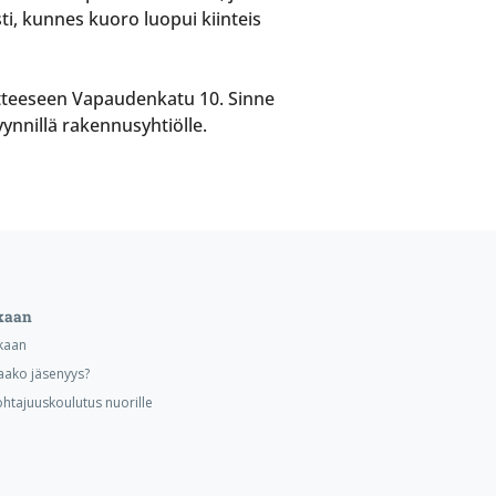
asti, kunnes kuoro luopui kiinteis
soitteeseen Vapaudenkatu 10. Sinne
nnillä rakennusyhtiölle.
kaan
kaan
aako jäsenyys?
ohtajuuskoulutus nuorille