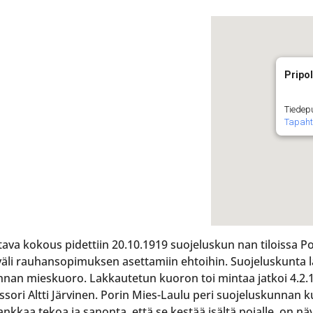
Pripol
Tiedepu
Tapah
a kokous pidettiin 20.10.1919 suojeluskun nan tiloissa Por
li rauhansopimuksen asettamiin ehtoihin. Suojeluskunta la
n mieskuoro. Lakkautetun kuoron toi mintaa jatkoi 4.2.1
ori Altti Järvinen. Porin Mies-Laulu peri suojeluskunnan 
vankkaa tekoa ja sanonta, että se kestää isältä pojalle, on n