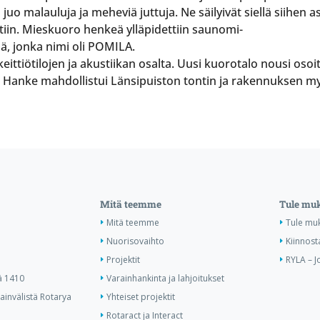
ta juo malauluja ja meheviä juttuja. Ne säilyivät siellä siihen 
ttiin. Mieskuoro henkeä ylläpidettiin saunomi-
ä, jonka nimi oli POMILA.
, keittiötilojen ja akustiikan osalta. Uusi kuorotalo nousi o
Hanke mahdollistui Länsipuiston tontin ja rakennuksen myy
Mitä teemme
Tule mu
Mitä teemme
Tule mu
Nuorisovaihto
Kiinnost
Projektit
RYLA – J
ä 1410
Varainhankinta ja lahjoitukset
invälistä Rotarya
Yhteiset projektit
Rotaract ja Interact