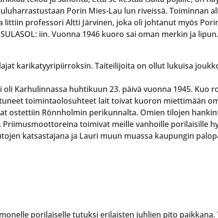
auluharrastustaan Porin Mies-Lau lun riveissä. Toiminnan a
a littiin professori Altti Järvinen, joka oli johtanut myös P
a SULASOL: iin. Vuonna 1946 kuoro sai oman merkin ja lipun
jat karikatyyripiirroksin. Taiteilijoita on ollut lukuisa jouk
 oli Karhulinnassa huhtikuun 23. päivä vuonna 1945. Kuo ro
tuneet toimintaolosuhteet lait toivat kuoron miettimään om
lat ostettiin Rönnholmin perikunnalta. Omien tilojen hankinta
. Priimusmoottoreina toimivat meille vanhoille porilaisille hy
autojen katsastajana ja Lauri muun muassa kaupungin palo
 monelle porilaiselle tutuksi erilaisten juhlien pito paikkana.