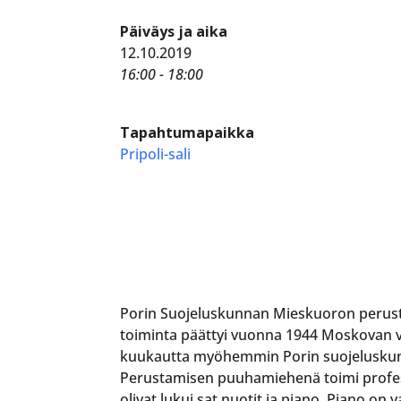
Päiväys ja aika
12.10.2019
16:00 - 18:00
Tapahtumapaikka
Pripoli-sali
Porin Suojeluskunnan Mieskuoron perustav
toiminta päättyi vuonna 1944 Moskovan vä
kuukautta myöhemmin Porin suojeluskunna
Perustamisen puuhamiehenä toimi profess
olivat lukui sat nuotit ja piano. Piano on 