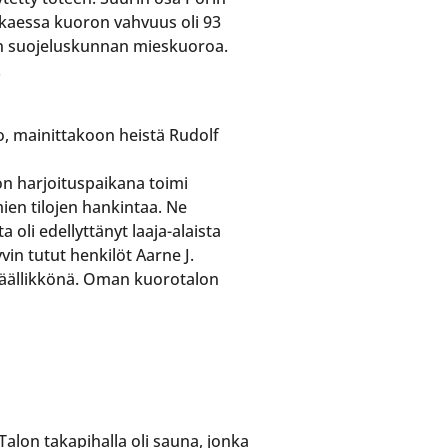
lkaessa kuoron vahvuus oli 93
orin suojeluskunnan mieskuoroa.
.
ko, mainittakoon heistä Rudolf
n harjoituspaikana toimi
ien tilojen hankintaa. Ne
 oli edellyttänyt laaja-alaista
vin tutut henkilöt Aarne J.
päällikkönä. Oman kuorotalon
 Talon takapihalla oli sauna, jonka