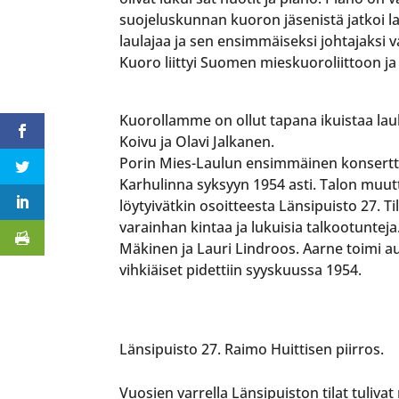
suojeluskunnan kuoron jäsenistä jatkoi l
laulajaa ja sen ensimmäiseksi johtajaksi v
Kuoro liittyi Suomen mieskuoroliittoon j
Kuorollamme on ollut tapana ikuistaa laula
Koivu ja Olavi Jalkanen.
Porin Mies-Laulun ensimmäinen konsertti
Karhulinna syksyyn 1954 asti. Talon muut
löytyivätkin osoitteesta Länsipuisto 27. Ti
varainhan kintaa ja lukuisia talkootunteja
Mäkinen ja Lauri Lindroos. Aarne toimi 
vihkiäiset pidettiin syyskuussa 1954.
Länsipuisto 27. Raimo Huittisen piirros.
Vuosien varrella Länsipuiston tilat tulivat