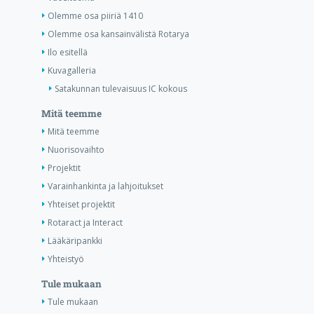
Olemme osa piiriä 1410
Olemme osa kansainvälistä Rotarya
Ilo esitellä
Kuvagalleria
Satakunnan tulevaisuus IC kokous
Mitä teemme
Mitä teemme
Nuorisovaihto
Projektit
Varainhankinta ja lahjoitukset
Yhteiset projektit
Rotaract ja Interact
Lääkäripankki
Yhteistyö
Tule mukaan
Tule mukaan